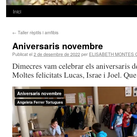
Inici
Vés
al
←
Taller rèptils i amfibis
contingut
Aniversaris novembre
Publicat el
2 de desembre de 2022
per
ELISABETH MONTES 
Dimecres vam celebrar els aniversaris 
Moltes felicitats Lucas, Israe i Joel. Qu