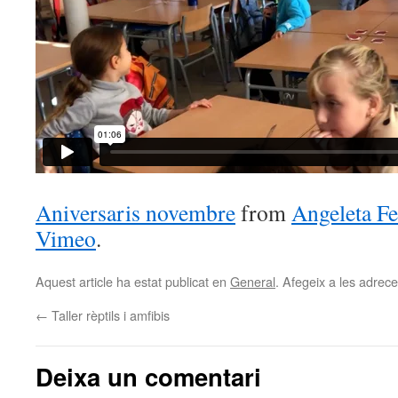
Aniversaris novembre
from
Angeleta Fe
Vimeo
.
Aquest article ha estat publicat en
General
. Afegeix a les adreces
←
Taller rèptils i amfibis
Deixa un comentari