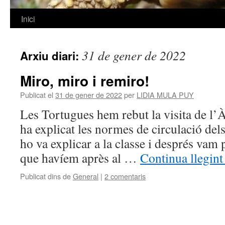
Inici
Vés
al
31 de gener de 2022
Arxiu diari:
contingut
Miro, miro i remiro!
Publicat el
31 de gener de 2022
per
LIDIA MULA PUY
Les Tortugues hem rebut la visita de l’À
ha explicat les normes de circulació del
ho va explicar a la classe i després vam p
que havíem après al …
Continua llegin
Publicat dins de
General
|
2 comentaris