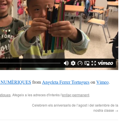
 NUMÈRIQUES
from
Angeleta Ferrer Tortugues
on
Vimeo
.
tiques
. Afegeix a les adreces d'interès l'
enllaç permanent
.
Celebrem els aniversaris de l’agost i del setembre de la
nostra classe
→