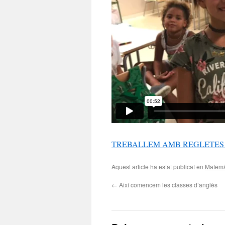
TREBALLEM AMB REGLETES
Aquest article ha estat publicat en
Matemà
←
Així comencem les classes d’anglès