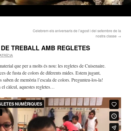
Celebrem els aniversaris de l’agost i del setembre de la
nostra classe
→
 DE TREBALL AMB REGLETES
ATRÍCIA
erial que per a molts és nou: les regletes de Cuisenaire.
s de fusta de colors de diferents mides. Estem jugant,
s saben de memòria l’escala de colors. Pregunteu-los-la!
 el càlcul, aquestes regletes…