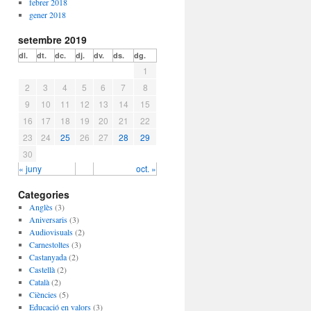
febrer 2018
gener 2018
setembre 2019
dl.
dt.
dc.
dj.
dv.
ds.
dg.
1
2
3
4
5
6
7
8
9
10
11
12
13
14
15
16
17
18
19
20
21
22
23
24
25
26
27
28
29
30
« juny
oct. »
Categories
Anglès
(3)
Aniversaris
(3)
Audiovisuals
(2)
Carnestoltes
(3)
Castanyada
(2)
Castellà
(2)
Català
(2)
Ciències
(5)
Educació en valors
(3)