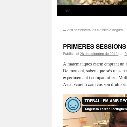
Inici
Vés
al
←
Així comencem les classes d’anglès
contingut
PRIMERES SESSIONS
Publicat el
28 de setembre de 2019
per
P
A matemàtiques estem emprant un mat
De moment, sabem que sós unes pece
experimentant i comparant-les. Molt
Aviat veurem com ens són d’útils en