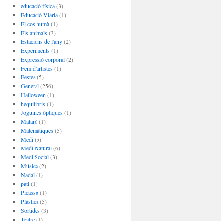
educació física
(3)
Educació Viària
(1)
El cos humà
(1)
Els animals
(3)
Estacions de l'any
(2)
Experiments
(1)
Expressió corporal
(2)
Fem d'artistes
(1)
Festes
(5)
General
(256)
Halloween
(1)
hequilibris
(1)
Joguines òptiques
(1)
Mataró
(1)
Matemàtiques
(5)
Medi
(5)
Medi Natural
(6)
Medi Social
(3)
Música
(2)
Nadal
(1)
pati
(1)
Picasso
(1)
Plàstica
(5)
Sortides
(3)
Teatre
(1)