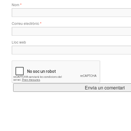
Nom
*
Correu electrònic
*
Lloc web