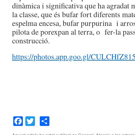
dinàmica i significativa que ha agradat m
la classe, que és bufar fort diferents ma
espelma encesa, bufar purpurina i arro
pilota de porexpan al terra, o fer-la pas
construcció.
https://photos.app.goo.gl/CULCHfZ8
Facebook
Twitter
Comparteix
Aquest article ha estat publicat en
General
. Afegeix a les adreces