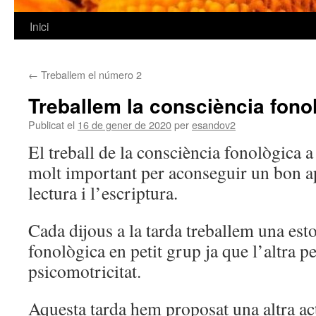
Inici
Vés
al
←
Treballem el número 2
contingut
Treballem la consciència fono
Publicat el
16 de gener de 2020
per
esandov2
El treball de la consciència fonològica a
molt important per aconseguir un bon a
lectura i l’escriptura.
Cada dijous a la tarda treballem una es
fonològica en petit grup ja que l’altra pe
psicomotricitat.
Aquesta tarda hem proposat una altra act