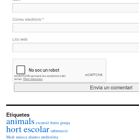
Correu electrònic
*
Lloc web
Etiquetes
animals
excursió
fruita
granja
hort escolar
informació
Medi
música
plantes
prehistòria