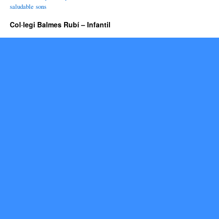
saludable
sons
Col·legi Balmes Rubí – Infantil