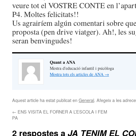
veure tot el VOSTRE CONTE en l’apartat
P4. Moltes felicitats!!
Us agrairíem algún comentari sobre que
proposta (pen drive viatger). Ah!, les 
seran benvingudes!
Quant a ANA
Mestra d'educació infantil i psicòloga
Mostra tots els articles de ANA
→
Aquest article ha estat publicat en
General
. Afegeix a les adreces
←
ENS VISITA EL FORNER A L’ESCOLA I FEM
PA
2 respostes a
JA TENIM EL C