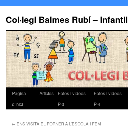
Col·legi Balmes Rubí – Infantil
Pàgina
Articles
Fotos i vídeos
Fotos i vídeos
Vés
d'inici
P-3
P-4
al
contingut
←
ENS VISITA EL FORNER A L’ESCOLA I FEM