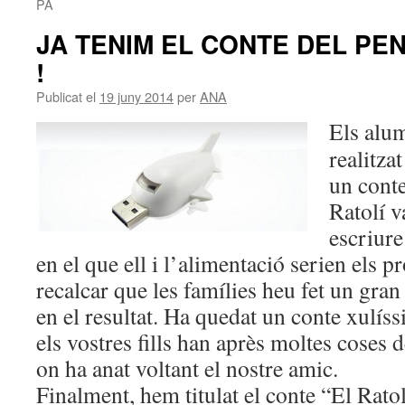
PA
JA TENIM EL CONTE DEL PEN
!
Publicat el
19 juny 2014
per
ANA
Els alu
realitza
un conte
Ratolí v
escriure
en el que ell i l’alimentació serien els 
recalcar que les famílies heu fet un gran 
en el resultat. Ha quedat un conte xulís
els vostres fills han après moltes coses d
on ha anat voltant el nostre amic.
Finalment, hem titulat el conte “El Rato