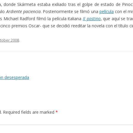
, donde Skármeta estaba exiliado tras el golpe de estado de Pino
tulo
Ardiente paciencia
. Posteriormente se filmó una
película
con el mis
Michael Radford filmó la película italiana
Il postino
, que aquí se t
 cinco premios Oscar- que se decidió reeditar la novela con el título 
tober 2008
.
ón desesperada
.
Required fields are marked
*