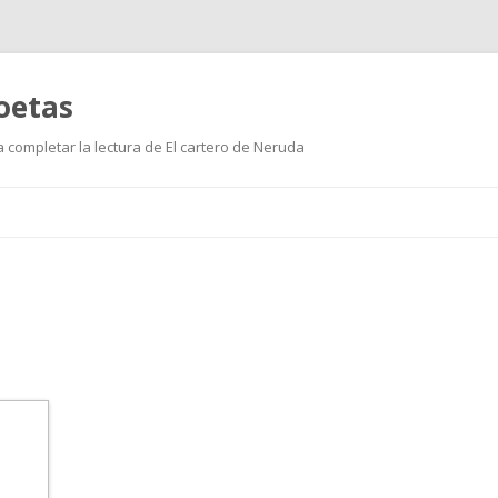
poetas
 completar la lectura de El cartero de Neruda
Skip
to
content