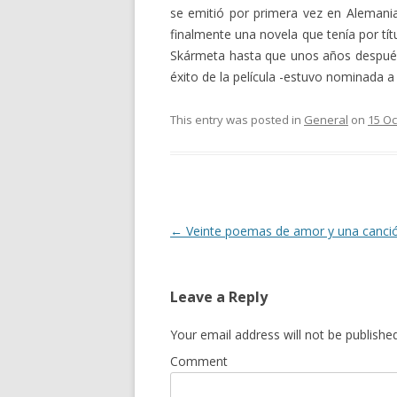
se emitió por primera vez en Alemania
finalmente una novela que tenía por tí
Skármeta hasta que unos años después 
éxito de la película -estuvo nominada a
This entry was posted in
General
on
15 Oc
Post
←
Veinte poemas de amor y una canci
navigation
Leave a Reply
Your email address will not be published
Comment