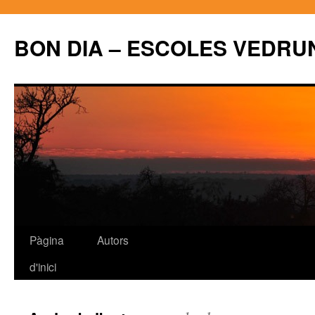
BON DIA – ESCOLES VEDRU
Pàgina
Autors
Vés
d'inici
al
contingut