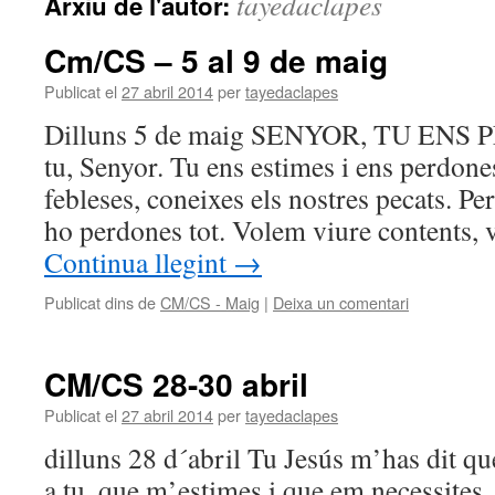
tayedaclapes
Arxiu de l'autor:
Cm/CS – 5 al 9 de maig
Publicat el
27 abril 2014
per
tayedaclapes
Dilluns 5 de maig SENYOR, TU ENS
tu, Senyor. Tu ens estimes i ens perdone
febleses, coneixes els nostres pecats. Pe
ho perdones tot. Volem viure contents,
Continua llegint
→
Publicat dins de
CM/CS - Maig
|
Deixa un comentari
CM/CS 28-30 abril
Publicat el
27 abril 2014
per
tayedaclapes
dilluns 28 d´abril Tu Jesús m’has dit qu
a tu, que m’estimes i que em necessites.