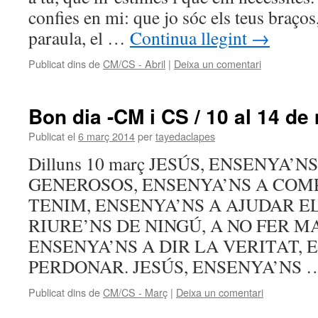
confies en mi: que jo sóc els teus braços,
paraula, el …
Continua llegint
→
Publicat dins de
CM/CS - Abril
|
Deixa un comentari
Bon dia -CM i CS / 10 al 14 de
Publicat el
6 març 2014
per
tayedaclapes
Dilluns 10 març JESÚS, ENSENYA’N
GENEROSOS, ENSENYA’NS A COM
TENIM, ENSENYA’NS A AJUDAR EL
RIURE’NS DE NINGÚ, A NO FER M
ENSENYA’NS A DIR LA VERITAT, 
PERDONAR. JESÚS, ENSENYA’NS
Publicat dins de
CM/CS - Març
|
Deixa un comentari