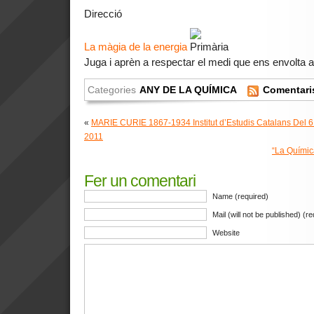
Direcció
La màgia de la energia
Juga i aprèn a respectar el medi que ens envolta 
Categories
ANY DE LA QUÍMICA
Comentar
«
MARIE CURIE 1867-1934 Institut d’Estudis Catalans Del 6 
2011
“La Química
Fer un comentari
Name (required)
Mail (will not be published) (r
Website