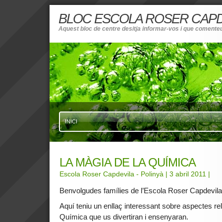
BLOC ESCOLA ROSER CAPD
Aquest bloc de centre desitja informar-vos i que comenteu 
INICI
LA MÀGIA DE LA QUÍMICA
Escola Roser Capdevila - Polinyà
| 3 abril 2011
|
Benvolgudes famílies de l’Escola Roser Capdevila
Aquí teniu un enllaç interessant sobre aspectes rel
Química que us divertiran i ensenyaran.