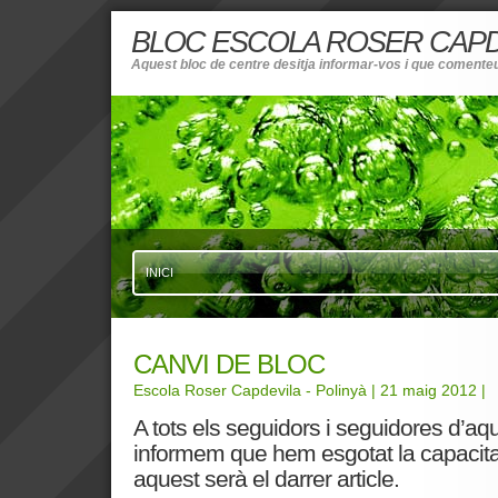
BLOC ESCOLA ROSER CAPD
Aquest bloc de centre desitja informar-vos i que comenteu 
INICI
CANVI DE BLOC
Escola Roser Capdevila - Polinyà
| 21 maig 2012
|
A tots els seguidors i seguidores d’aq
informem que hem esgotat la capacitat 
aquest serà el darrer article.