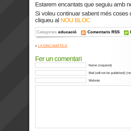
Estarem encantats que seguiu amb no
Si voleu continuar sabent més coses d
cliqueu al
NOU BLOC
Categories
educació
Comentaris RSS
«
LA GINCAMÀTICA
Fer un comentari
Name (required)
Mail (will not be published) (r
Website