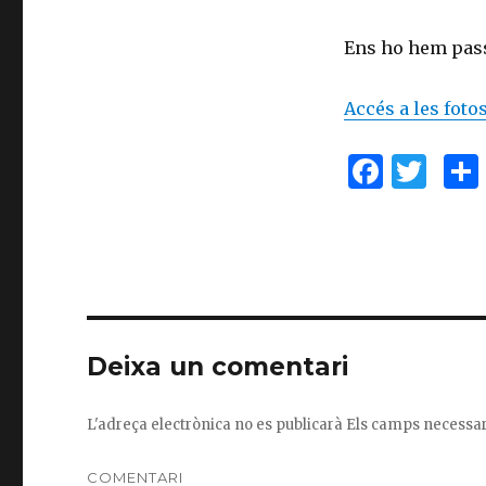
Ens ho hem pass
Accés a les fotos
F
T
a
w
c
it
e
te
b
r
o
Deixa un comentari
o
k
L'adreça electrònica no es publicarà
Els camps necessa
COMENTARI