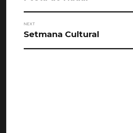
post:
NEXT
Setmana Cultural
Next
post: