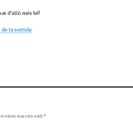
at d’allò més bé!
 de la sortida
C
o
m
p
ar
te
ix
ris estan marcats amb
*