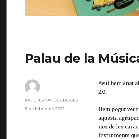
Palau de la Músic
Avui hem anat al
2.0.
Author
RAUL FERNANDEZ BOBES
Posted
8 de febrer de 2022
Hem pogut veure 
on
aquesta agrupaci
nos de les carac
instruments que