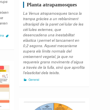
grups
Planta atrapamosques
eixen
La Venus atrapamosques tanca la
ue
trampa gràcies a un reblaniment
 eren
ultraràpid de la paret cel·lular de les
cèl·lules externes, que
desencadena una inestabilitat
ina
elàstica i permet el tancament en
0,2 segons. Aquest mecanisme
supera els límits normals del
creixement vegetal, ja que no
requereix grans moviments d’aigua
a través de la fulla, sinó que aprofita
l’elasticitat dels teixits.
General