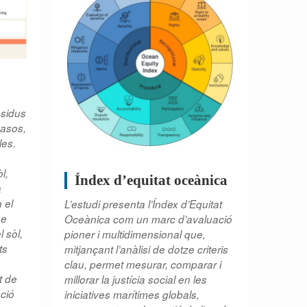
esidus
casos,
les.
l,
Índex d’equitat oceànica
a
 el
L’estudi presenta l’Índex d’Equitat
ue
Oceànica com un marc d’avaluació
l sòl,
pioner i multidimensional que,
ts
mitjançant l’anàlisi de dotze criteris
clau, permet mesurar, comparar i
t de
millorar la justícia social en les
ació
iniciatives marítimes globals,