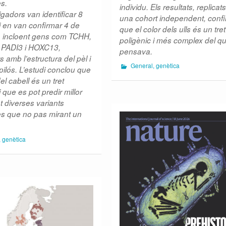
s.
individu. Els resultats, replicat
igadors van identificar 8
una cohort independent, conf
 i en van confirmar 4 de
que el color dels ulls és un tret
, incloent gens com TCHH,
poligènic i més complex del q
PADI3 i HOXC13,
pensava.
s amb l’estructura del pèl i
General
,
genètica
le pilós. L’estudi conclou que
el cabell és un tret
i que es pot predir millor
 diverses variants
s que no pas mirant un
,
genètica