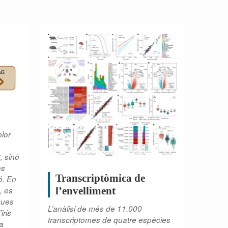
olor
 sinó
ns
Transcriptòmica de
ó. En
l’envelliment
, es
iques
L’anàlisi de més de 11.000
iris
transcriptomes de quatre espècies
da