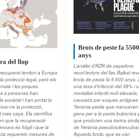
Brots de peste fa 550
anys
ra del llop
L’anàlisi d’ADN de caçadors-
 recuperat territori a Europa
recol·lectors del llac Baikal rev
la protecció legal, però els
brots de pesta fa 5.500 anys,
amats i les poques
una taxa d’infecció del 39% i 
ns a persones han
mortalitat infantil molt elevada,
 la societat i han portat la
causada per soques antigues
ixar-ne la protecció,
Yersinia pestis que mancaven
 més caça. Els científics
gens per a la pesta bubònica 
en que la recuperació
que produïen una toxina simila
ncara és fràgil i que la
de Yersinia pseudotuberculosi
cia requereix mesures de
Aquests brots, que es van