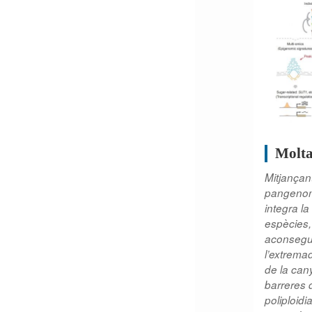
Molta
Mitjançan
pangenom
integra la
espècies,
aconsegui
l’extrem
de la can
barreres 
poliploidi