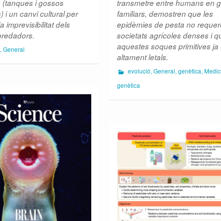
 (tanques i gossos
transmetre entre humans en 
 i un canvi cultural per
familiars, demostren que les
a imprevisibilitat dels
epidèmies de pesta no requer
predadors.
societats agrícoles denses i q
aquestes soques primitives ja
,
General
altament letals.
evolució
,
General
,
genètica
,
Medic
genètica