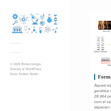
© 2026
Biotecnologia
.
Gràcies al
WordPress
.
Autor
Anders Norén
.
Forma
Aquest es
genètica 
28.964 pe
com el cab
depenen d