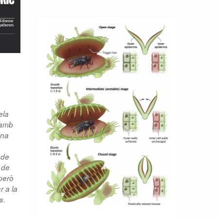
0
ela
 amb
una
 de
 de
però
r a la
s.