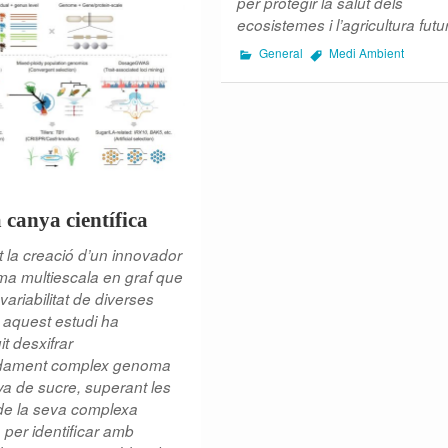
per protegir la salut dels
ecosistemes i l’agricultura futu
General
Medi Ambient
 canya científica
t la creació d’un innovador
a multiescala en graf que
 variabilitat de diverses
 aquest estudi ha
t desxifrar
adament complex genoma
ya de sucre, superant les
de la seva complexa
a per identificar amb