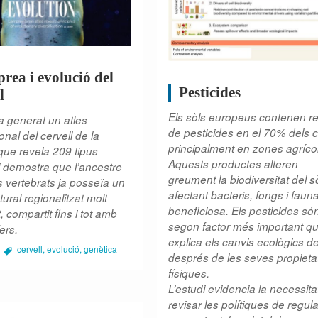
rea i evolució del
Pesticides
l
Els sòls europeus contenen r
ha generat un atles
de pesticides en el 70% dels 
onal del cervell de la
principalment en zones agríco
que revela 209 tipus
Aquests productes alteren
 i demostra que l’ancestre
greument la biodiversitat del sò
 vertebrats ja posseïa un
afectant bacteris, fongs i faun
tural regionalitzat molt
beneficiosa. Els pesticides són
 compartit fins i tot amb
segon factor més important q
ers.
explica els canvis ecològics de
cervell
,
evolució
,
genètica
després de les seves propieta
físiques.
L’estudi evidencia la necessita
revisar les polítiques de regul