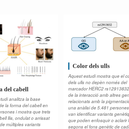
Color dels ulls
Aquest estudi mostra que el c
dels ulls no depèn només del
marcador HERC2 rs12913832,
 del cabell
de la interacció amb altres ge
tudi analitza la base
relacionats amb la pigmentaci
de la forma del cabell en
una anàlisi de 5.481 persones
rsones i mostra que trets
van identificar variants genèt
ell llis, ondulat o arrissat
que poden enfosquir o aclarir l’
e múltiples variants
segons el fons genètic de ca