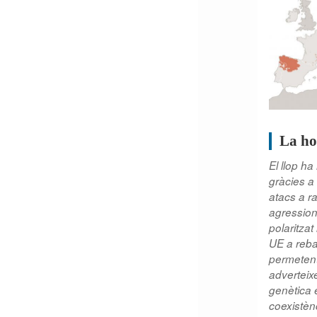
La ho
El llop ha
gràcies a 
atacs a r
agressio
polaritzat
UE a reba
permetent
adverteix
genètica e
coexistèn