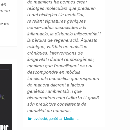
de mamífers ha permès crear
s en
rellotges moleculars que prediuen
irmen
l’edat biològica i la mortalitat,
revelant signatures gèniques
ue es
conservades associades a la
inflamació, la disfunció mitocondrial i
la pèrdua de regeneració. Aquests
rellotges, validats en malalties
cròniques, intervencions de
longevitat i durant l’embriogènesi,
mostren que l’envelliment es pot
descompondre en mòduls
funcionals específics que responen
de manera diferent a factors
genètics i ambientals, i que
biomarcadors com Cdkn1a i Lgals3
són predictors consistents de
mortalitat en humans.
evolució
,
genètica
,
Medicina