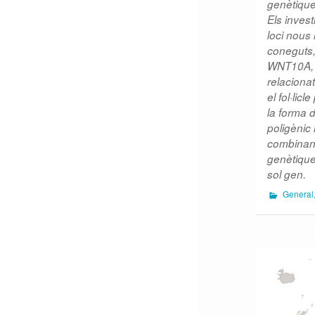
genètique
Els invest
loci nous
coneguts
WNT10A, 
relacionat
el fol·lic
la forma d
poligènic 
combinant
genètique
sol gen.
General