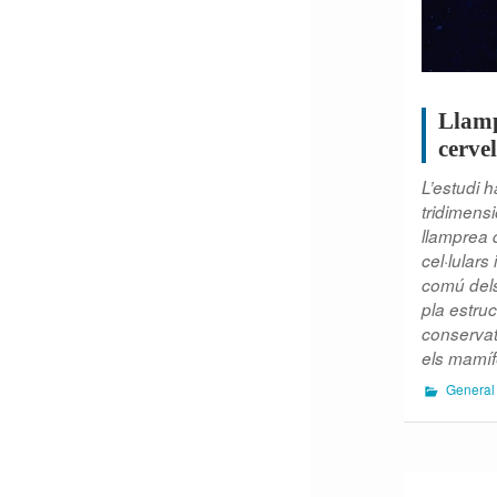
Llamp
cervel
L’estudi 
tridimensi
llamprea 
cel·lulars
comú dels
pla estruc
conservat,
els mamíf
General