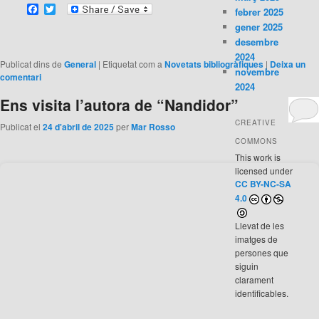
Facebook
Twitter
febrer 2025
gener 2025
desembre
2024
Publicat dins de
General
|
Etiquetat com a
Novetats bibliogràfiques
|
Deixa un
novembre
comentari
2024
Ens visita l’autora de “Nandidor”
CREATIVE
Publicat el
24 d'abril de 2025
per
Mar Rosso
COMMONS
This work is
licensed under
CC BY-NC-SA
4.0
Llevat de les
imatges de
persones que
siguin
clarament
identificables.