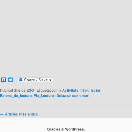
Facebook
Twitter
Publicat dins de
ESO
|
Etiquetat com a
Activitats_hàbit_lector
,
Estona_de_lectura
,
Pla_Lectura
|
Deixa un comentari
Navegació
←
Articles més antics
pels
articles
Gràcies al WordPress.