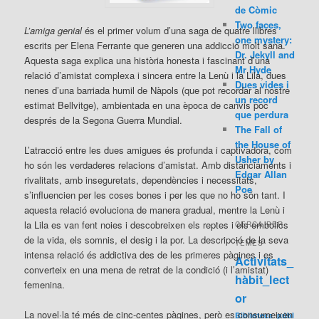
de Còmic
Two faces,
L’amiga genial
és el primer volum d’una saga de quatre llibres
one mystery:
escrits per Elena Ferrante que generen una addicció molt sana.
Dr. Jekyll and
Aquesta saga explica una història honesta i fascinant d’una
Mr Hyde
relació d’amistat complexa i sincera entre la Lenù i la Lila, dues
Dues vides i
nenes d’una barriada humil de Nàpols (que pot recordar al nostre
un record
estimat Bellvitge), ambientada en una època de canvis poc
que perdura
després de la Segona Guerra Mundial.
The Fall of
the House of
L’atracció entre les dues amigues és profunda i captivadora, com
Usher by
ho són les verdaderes relacions d’amistat. Amb distanciaments i
Edgar Allan
rivalitats, amb inseguretats, dependències i necessitats,
Poe
s’influencien per les coses bones i per les que no ho són tant. I
aquesta relació evoluciona de manera gradual, mentre la Lenù i
la Lila es van fent noies i descobreixen els reptes i els embolics
CERCA PER
de la vida, els somnis, el desig i la por. La descripció de la seva
TEMES
intensa relació és addictiva des de les primeres pàgines i es
Activitats_
converteix en una mena de retrat de la condició (i l’amistat)
hàbit_lect
femenina.
or
La novel·la té més de cinc-centes pàgines, però es consumeixen
Biblioteca_públ