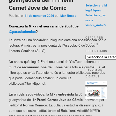
Seleccions_bibl
Carnet Jove de Còmic
iogràfiques
Publicat el
11 de gener de 2026
per
Mar Rosso
Seleccions_rec
ursos
Visites_Autor/a
Coneixeu la Mixa i el seu canal de YouTube
@paraulademixa
?
CERCA PER
La Mixa és una
booktuber
i bloguera catalana apassionada per la
NIVELLS I
lectura. A més, és la presidenta de l’Associació de Joves
Lectors Catalans (AJLC).
DESTINATARIS
C
No sabeu què llegir? En el seu canal de YouTube trobareu un
e
munt de
recomanacions de llibres
per a tots els gustos! I si el
r
RECURSOS
c
llibre que us crida l’atenció no és a la nostra biblioteca, recordeu
a
DIGITALS
que podeu demanar-lo enviant un correu a
p
biblioteca@ibellvitge.net.
e
r
En un dels seus vídeos, la Mixa
entrevista la Júlia Rubau
,
n
guanyadora del
1r Premi Carnet Jove de Còmic
, convocat per
i
l’editorial
Norma Còmics
. La Júlia va estudiar disseny gràfic, i
v
com que al nostre institut tenim el Batxillerat Artístic, és una
PÀGINES
e
gran oportunitat per conèixer-la i descobrir aquesta obra
l