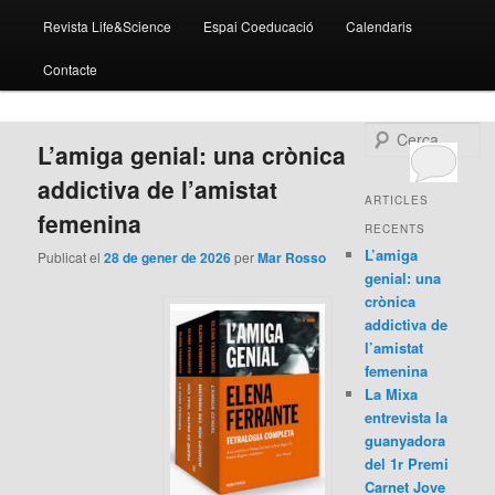
Revista Life&Science
Espai Coeducació
Calendaris
Contacte
C
L’amiga genial: una crònica
e
r
addictiva de l’amistat
c
ARTICLES
femenina
a
RECENTS
L’amiga
Publicat el
28 de gener de 2026
per
Mar Rosso
genial: una
crònica
addictiva de
l’amistat
femenina
La Mixa
entrevista la
guanyadora
del 1r Premi
Carnet Jove