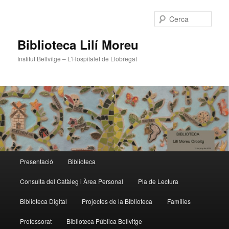
Cerca
Biblioteca Lilí Moreu
Institut Bellvitge – L'Hospitalet de Llobregat
Menú
Presentació
Biblioteca
Aneu
Aneu
principal
Consulta del Catàleg i Àrea Personal
Pla de Lectura
al
al
Biblioteca Digital
Projectes de la Biblioteca
Famílies
contingut
contingut
Professorat
Biblioteca Pública Bellvitge
principal
secundari