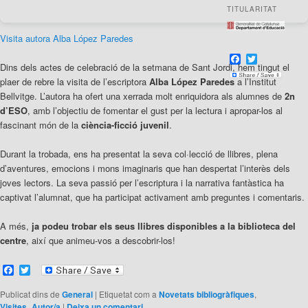
TITULARITAT
Visita autora Alba López Paredes
F
T
Dins dels actes de celebració de la setmana de Sant Jordi, hem tingut el
a
w
c
i
plaer de rebre la visita de l’escriptora
Alba López Paredes
a l’Institut
e
t
Bellvitge. L’autora ha ofert una xerrada molt enriquidora als alumnes de
2n
b
t
d’ESO
, amb l’objectiu de fomentar el gust per la lectura i apropar-los al
o
e
o
r
fascinant món de la
ciència-ficció juvenil
.
k
Durant la trobada, ens ha presentat la seva col·lecció de llibres, plena
d’aventures, emocions i mons imaginaris que han despertat l’interès dels
joves lectors. La seva passió per l’escriptura i la narrativa fantàstica ha
captivat l’alumnat, que ha participat activament amb preguntes i comentaris.
A més,
ja podeu trobar els seus llibres disponibles a la biblioteca del
centre
, així que animeu-vos a descobrir-los!
Facebook
Twitter
Publicat dins de
General
|
Etiquetat com a
Novetats bibliogràfiques
,
Visites_Autor/a
|
Deixa un comentari