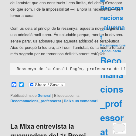
sió
de l’amistat que ens construeix i ens limita, del desig d’escapar
Recoma
del que som, i de la impossibilitat —i alhora la necessitat— de
tornar a casa.
nacions
_alumna
Com us deia al principi de la ressenya, aquesta novel·la genera
una addicció molt sana. És saludable perquè, mentre la devoreu
t
sense parar, us adonareu que aquesta addicció és terapèutica.
Recomanacions
Això és perquè la lectura, així com l’amistat, és la nostra teràpia
_Coeducació
més sagrada per no tornar-nos definitivament estúpids.
Reco
Ressenya de la Coralí Pagès, professora de Llengu
mana
Facebook
Twitter
cions
Publicat dins de
General
|
Etiquetat com a
_prof
Recomanacions_professorat
|
Deixa un comentari
essor
La Mixa entrevista la
at
guanyadora del 1r Premi