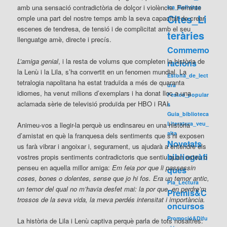
amb una sensació contradictòria de dolçor i violència. Ferrante
ica_Bellvitge
Cites_Li
omple una part del nostre temps amb la seva capacitat de crear
escenes de tendresa, de tensió i de complicitat amb el seu
teràries
llenguatge amè, directe i precís.
Commemo
L’amiga genial
, i la resta de volums que completen la història de
racions
la Lenù i la Lila, s’ha convertit en un fenomen mundial. La
Estona_de_lect
tetralogia napolitana ha estat traduïda a més de quaranta
ura
idiomes, ha venut milions d’exemplars i ha donat lloc a una
Festes_popular
aclamada sèrie de televisió produïda per HBO i RAI.
s
Guia_biblioteca
Literatura_veu_
Animeu-vos a llegir-la perquè us endinsareu en una història
alta
d’amistat en què la franquesa dels sentiments que s’hi exposen
Novetats
us farà vibrar i angoixar i, segurament, us ajudarà a entendre els
bibliogràfi
vostres propis sentiments contradictoris que sentiu quan esteu o
penseu en aquella millor amiga:
Em feia por que li passessin
ques
coses, bones o dolentes, sense que jo hi fos. Era un temor antic,
Pla_Lectura
un temor del qual no m’havia desfet mai: la por que, en perdre’m
Premis&C
trossos de la seva vida, la meva perdés intensitat i importància.
oncursos
Promoció&Difu
La història de Lila i Lenù captiva perquè parla de tots nosaltres: