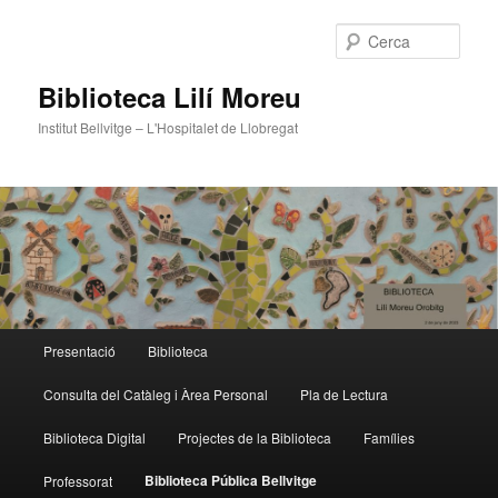
Cerca
Biblioteca Lilí Moreu
Institut Bellvitge – L'Hospitalet de Llobregat
Menú
Presentació
Biblioteca
Aneu
principal
Consulta del Catàleg i Àrea Personal
Pla de Lectura
al
Biblioteca Digital
Projectes de la Biblioteca
Famílies
contingut
Biblioteca Pública Bellvitge
Professorat
principal