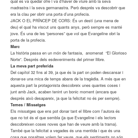
qual es va quedar ofre i va d’haver de viure amb la seva
madrastra i la seva germanastra. Però després va descobrir que
era la clau per obrir una porta d’una profecia.
JACK O EL PRÍNCEP DE CORS: És un destí (una mena de
deu) el qual ha viscut uns quants anys, però sempre es manté
jove. És una de les “persones” que vol que Evangeline obri la
porta de la profecia.
Marc
La història passa en un món de fantasia, anomenat “El Glorioso
Norte”. Després dels esdeveniments del primer llibre.
La meva part preferida
Del capítol 32 fins al 39, ja que és la part on poden descansar i
donar-se una mica de temps abans de la tragèdia. A més que en
aquesta part la protagonista descobreix unes quantes coses i
junt amb Jack, acaben tenint un bonic moment (encara que
després això desapareix, ja que la felicitat no és per sempre).
Temes / Missatges
Els missatges que ens pot donar tant el llibre com l’autora és
que no tot és el que sembla (ja que Evangeline i els lectors
descobreixen coses noves que han de veure amb la trama).
També que la felicitat a vegades és una mentida i que és una
cosa que nosaltres volem fer veure, que els sentiments no són