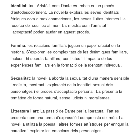
Identitat
: tant Aristòtil com Dante es troben en un procés
d’autodescobriment. La novel·la explora les seves identitats
ètniques com a mexicoamericans, les seves lluites internes i la
recerca del seu lloc al món. Es mostra com l’amistat i
l’acceptació poden ajudar en aquest procés.
Família
: les relacions familiars juguen un paper crucial en la
història. S’exploren les complexitats de les dinàmiques familiars,
incloent-hi secrets familiars, conflictes i l’impacte de les
experiències familiars en la formació de la identitat individual.
Sexualitat
: la novel·la aborda la sexualitat d’una manera sensible
i realista, mostrant l’exploració de la identitat sexual dels
personatges i el procés d’acceptació personal. Es presenta la
temàtica de forma natural, sense judicis ni moralismes.
Literatura i art
: La passió de Dante per la literatura i l’art es
presenta com una forma d’expressió i comprensió del món. La
novel·la utilitza la poesia i altres formes artístiques per enriquir la
narrativa i explorar les emocions dels personatges.