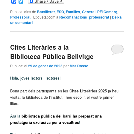
Facebook
Twitter
Publicat dins de
Batxillerat
,
ESO
,
Famílies
,
General
,
PFI Comerç
,
Professorat
|
Etiquetat com a
Recomanacions_professorat
|
Deixa
un comentari
Cites Literàries a la
Biblioteca Pública Bellvitge
Publicat el
29 de gener de 2025
per
Mar Rosso
Hola, joves lectors i lectores!
Bona part dels participants en les
Cites Literàries 2025
j
a heu
visitat
la biblioteca de l’institut i heu
escollit
el vostre primer
llibre
.
Ara la
biblioteca pública del barri ha preparat
una
prestatgeria exclusiva per a vosaltres
!