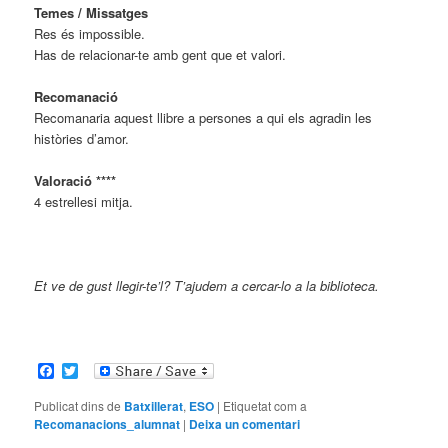
Temes / Missatges
Res és impossible.
Has de relacionar-te amb gent que et valori.
Recomanació
Recomanaria aquest llibre a persones a qui els agradin les
històries d’amor.
Valoració ****
4 estrellesi mitja.
Et ve de gust llegir-te’l? T’ajudem a cercar-lo a la biblioteca.
Facebook
Twitter
Publicat dins de
Batxillerat
,
ESO
|
Etiquetat com a
Recomanacions_alumnat
|
Deixa un comentari