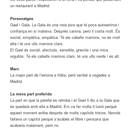
un restaurant a Madrid.
Personatges
Gael i Gala. La Gala és una noia jove que té poca autoestima i
confiança en si mateixa. Després canvia, però li costa molt. És
social, simpàtica, empàtica. Té els cabells marrons, no és molt
alta i té uns ulls marrons clars.
El Gael és social, afectuós, sensible, graciós i una mica
orgullós. Té els cabells marrons clars, té uns ulls verds i és alt.
Marc
La major part de l’estona a Itàlia, però també a vegades a
Madrid.
La meva part preferida
La part en què la parella es retroba i el Gael li diu a la Gala que
es quedarà amb ella a Madrid. Em va fer molta il·lusió perquè
aquest moment arriba després de molts capítols tristos. Només
faltava un capítol perquè s’acabés el llibre i pensava que
acabaria malament, però no.