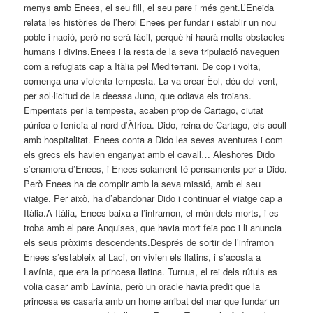
menys amb Enees, el seu fill, el seu pare i més gent.L’Eneida
relata les històries de l’heroi Enees per fundar i establir un nou
poble i nació, però no serà fàcil, perquè hi haurà molts obstacles
humans i divins.Enees i la resta de la seva tripulació naveguen
com a refugiats cap a Itàlia pel Mediterrani. De cop i volta,
comença una violenta tempesta. La va crear Èol, déu del vent,
per sol·licitud de la deessa Juno, que odiava els troians.
Empentats per la tempesta, acaben prop de Cartago, ciutat
púnica o fenícia al nord d’Àfrica. Dido, reina de Cartago, els acull
amb hospitalitat. Enees conta a Dido les seves aventures i com
els grecs els havien enganyat amb el cavall… Aleshores Dido
s’enamora d’Enees, i Enees solament té pensaments per a Dido.
Però Enees ha de complir amb la seva missió, amb el seu
viatge. Per això, ha d’abandonar Dido i continuar el viatge cap a
Itàlia.A Itàlia, Enees baixa a l’inframon, el món dels morts, i es
troba amb el pare Anquises, que havia mort feia poc i li anuncia
els seus pròxims descendents.Després de sortir de l’inframon
Enees s’estableix al Laci, on vivien els llatins, i s’acosta a
Lavínia, que era la princesa llatina. Turnus, el rei dels rútuls es
volia casar amb Lavínia, però un oracle havia predit que la
princesa es casaria amb un home arribat del mar que fundar un