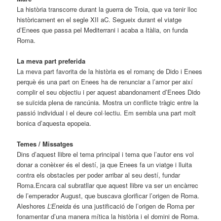
La història transcorre durant la guerra de Troia, que va tenir lloc
històricament en el segle XII aC. Segueix durant el viatge
d’Enees que passa pel Mediterrani i acaba a Itàlia, on funda
Roma.
La meva part preferida
La meva part favorita de la història es el romanç de Dido i Enees
perquè és una part on Enees ha de renunciar a l’amor per així
complir el seu objectiu i per aquest abandonament d’Enees Dido
se suïcida plena de rancúnia. Mostra un conflicte tràgic entre la
passió individual i el deure col·lectiu. Em sembla una part molt
bonica d’aquesta epopeia.
Temes / Missatges
Dins d’aquest llibre el tema principal i tema que l’autor ens vol
donar a conèixer és el destí, ja que Enees fa un viatge i lluita
contra els obstacles per poder arribar al seu destí, fundar
Roma.Encara cal subratllar que aquest llibre va ser un encàrrec
de l’emperador August, que buscava glorificar l’origen de Roma.
Aleshores
L’Eneida
és una justificació de l’origen de Roma per
fonamentar d’una manera mítica la història i el domini de Roma.