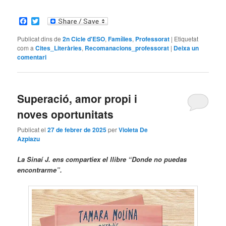
Facebook
Twitter
Publicat dins de
2n Cicle d'ESO
,
Famílies
,
Professorat
|
Etiquetat
com a
Cites_Literàries
,
Recomanacions_professorat
|
Deixa un
comentari
Superació, amor propi i
noves oportunitats
Publicat el
27 de febrer de 2025
per
Violeta De
Azpiazu
La Sinaí J. ens compartiex el llibre “Donde no puedas
encontrarme”.