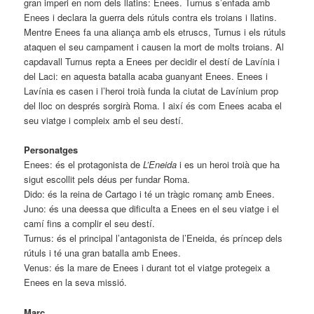
gran imperi en nom dels llatins: Enees. Turnus s’enfada amb
Enees i declara la guerra dels rútuls contra els troians i llatins.
Mentre Enees fa una aliança amb els etruscs, Turnus i els rútuls
ataquen el seu campament i causen la mort de molts troians. Al
capdavall Turnus repta a Enees per decidir el destí de Lavínia i
del Laci: en aquesta batalla acaba guanyant Enees. Enees i
Lavínia es casen i l’heroi troià funda la ciutat de Lavínium prop
del lloc on després sorgirà Roma. I així és com Enees acaba el
seu viatge i compleix amb el seu destí.
Personatges
Enees: és el protagonista de
L’Eneida
i es un heroi troià que ha
sigut escollit pels déus per fundar Roma.
Dido: és la reina de Cartago i té un tràgic romanç amb Enees.
Juno: és una deessa que dificulta a Enees en el seu viatge i el
camí fins a complir el seu destí.
Turnus: és el principal l’antagonista de l’Eneida, és príncep dels
rútuls i té una gran batalla amb Enees.
Venus: és la mare de Enees i durant tot el viatge protegeix a
Enees en la seva missió.
Marc