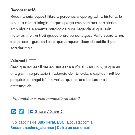
Recomanació
Recomanaria aquest llibre a persones a què agradi la història, la
novel·la o la mitologia, ja que aplega esdeveniments històrics
amb alguns elements mitològics o de llegenda el qual són
històries molt entretingudes entre personatges. Parla sobre amor,
desig, destí guerres i crec que a aquest tipus de públic li pot
agradar molt.
Valoració *****
Crec que aquest llibre en una escala d’1 al 5 es un 5, ja que es
una gran interpretació i traducció de l’Eneida, s’explica molt bé
perquè s’entengui bé i la veritat que es una lectura molt
entretinguda.
I tu, també ens vols compartir un llibre?
Facebook
Twitter
Publicat dins de
Batxillerat
,
ESO
|
Etiquetat com a
Recomanacions_alumnat
|
Deixa un comentari