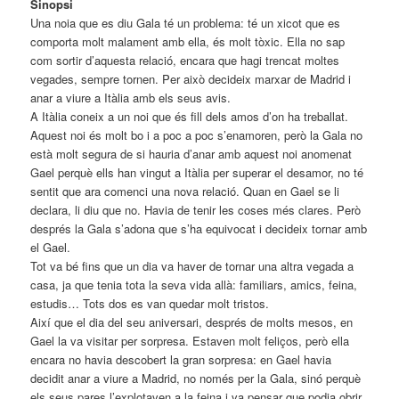
Sinopsi
Una noia que es diu Gala té un problema: té un xicot que es
comporta molt malament amb ella, és molt tòxic. Ella no sap
com sortir d’aquesta relació, encara que hagi trencat moltes
vegades, sempre tornen. Per això decideix marxar de Madrid i
anar a viure a Itàlia amb els seus avis.
A Itàlia coneix a un noi que és fill dels amos d’on ha treballat.
Aquest noi és molt bo i a poc a poc s’enamoren, però la Gala no
està molt segura de si hauria d’anar amb aquest noi anomenat
Gael perquè ells han vingut a Itàlia per superar el desamor, no té
sentit que ara comenci una nova relació. Quan en Gael se li
declara, li diu que no. Havia de tenir les coses més clares. Però
després la Gala s’adona que s’ha equivocat i decideix tornar amb
el Gael.
Tot va bé fins que un dia va haver de tornar una altra vegada a
casa, ja que tenia tota la seva vida allà: familiars, amics, feina,
estudis… Tots dos es van quedar molt tristos.
Així que el dia del seu aniversari, després de molts mesos, en
Gael la va visitar per sorpresa. Estaven molt feliços, però ella
encara no havia descobert la gran sorpresa: en Gael havia
decidit anar a viure a Madrid, no només per la Gala, sinó perquè
els seus pares l’explotaven a la feina i va pensar que podia obrir