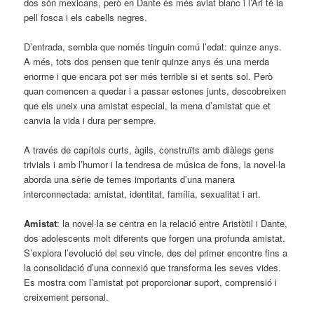
dos són mexicans, però en Dante és més aviat blanc i l’Ari té la
pell fosca i els cabells negres.
D’entrada, sembla que només tinguin comú l’edat: quinze anys.
A més, tots dos pensen que tenir quinze anys és una merda
enorme i que encara pot ser més terrible si et sents sol. Però
quan comencen a quedar i a passar estones junts, descobreixen
que els uneix una amistat especial, la mena d’amistat que et
canvia la vida i dura per sempre.
A través de capítols curts, àgils, construïts amb diàlegs gens
trivials i amb l’humor i la tendresa de música de fons, la novel·la
aborda una sèrie de temes importants d’una manera
interconnectada: amistat, identitat, família, sexualitat i art.
Amistat
: la novel·la se centra en la relació entre Aristòtil i Dante,
dos adolescents molt diferents que forgen una profunda amistat.
S’explora l’evolució del seu vincle, des del primer encontre fins a
la consolidació d’una connexió que transforma les seves vides.
Es mostra com l’amistat pot proporcionar suport, comprensió i
creixement personal.