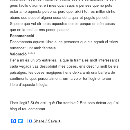
gens fàcils d’admetre i més quan saps o penses que no pots
estar amb aquesta persona, però que, així i tot, és millor dir-ho
abans que succeí alguna cosa de la qual et puguis penedir.
Suposo que vol dir totes aquestes coses perquè en són coses
que en la realitat ens poden passar.
Recomanació
Recomanaria aquest llibre a les persones que els agradi el “slow
romance” junt amb fantasia.
Valoració *****
Per a mi és un 5/5 estrelles, ja que la trama és molt interessant i
cada vegada vas descobrint més coses, ens descriu molt bé els
paisatges, les coses màgiques i ens deixa amb una barreja de
sentiments que, personalment, em fa voler fer llegir el tercer
llibre d’aquesta trilogia.
L’has llegit? Si és així, què t’ha semblat? Ens pots deixar aquí al
blog el teu comentari.
Facebook
Twitter