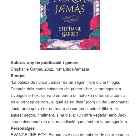
Autor/a, any de publicació i gènere
Stephanie Garber, 2022, romàntica-fantasia
Sinopsi
“La balada de nunca Jamás” és un segon llibre d’una trilogia.
Després dels esdeveniments del primer llibre, la protagonista
Evangeline Fox, es va prometre a si mateixa no tornar a confiar
en el príncep de cors, el qual és un destí (com un deu) anomenat
Jack, amb qui va fer un tracte abans (en el primer llibre). En
aquest segon, finalment, s’ha d’aliar (un altra vegada) amb Jack,
ja que descobreixen una maledicció que afectarà la protagonista.
Personatges
EVANGELINE FOX: És una jove noia de cabells de color rosa, la