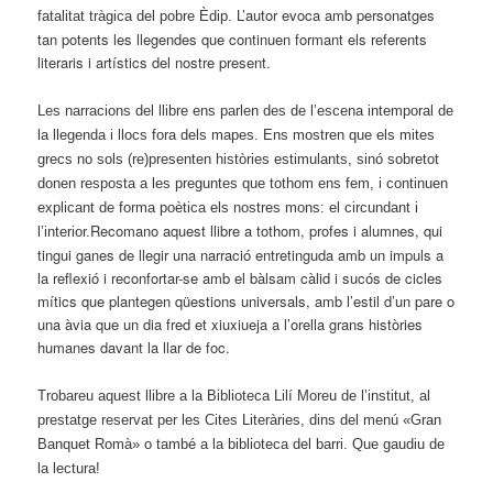
L’autor evoca amb personatges
fatalitat tràgica del pobre Èdip.
tan potents les llegendes que continuen formant els referents
literaris i artístics del nostre present.
Les narracions del llibre ens parlen des de l’escena intemporal de
la llegenda i llocs fora dels mapes. Ens mostren que els mites
grecs no sols (re)presenten històries estimulants, sinó sobretot
donen resposta a les preguntes que tothom ens fem, i continuen
explicant de forma poètica els nostres mons: el circundant i
Recomano aquest llibre a tothom, profes i alumnes, qui
l’interior.
tingui ganes de llegir una narració entretinguda amb un impuls a
la reflexió i reconfortar-se amb el bàlsam càlid i sucós de cicles
mítics que plantegen qüestions universals, amb l’estil d’un pare o
una àvia que un dia fred et xiuxiueja a l’orella grans històries
humanes davant la llar de foc.
Trobareu aquest llibre a la Biblioteca Lilí Moreu de l’institut, al
prestatge reservat per les Cites Literàries, dins del menú «Gran
Banquet Romà» o també a la biblioteca del barri. Que gaudiu de
la lectura!