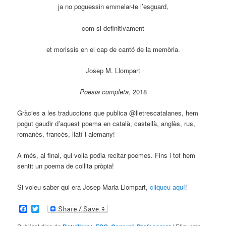
ja no poguessin emmelar-te l’esguard,
com si definitivament
et morissis en el cap de cantó de la memòria.
Josep M. Llompart
Poesia completa
, 2018
Gràcies a les traduccions que publica @lletrescatalanes, hem
pogut gaudir d’aquest poema en català, castellà, anglès, rus,
romanès, francès, llatí i alemany!
A més, al final, qui volia podia recitar poemes. Fins i tot hem
sentit un poema de collita pròpia!
Si voleu saber qui era Josep Maria Llompart,
cliqueu aquí
!
Facebook
Twitter