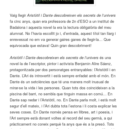
Vaig llegir
Aristòtil i Dante descobreixen els secrets de l’univers
fa cinc anys, quan era professora de 2n d’ESO a un institut de
Badalona i aquesta novel·la era la lectura obligatòria del meu
alumnat. No l’havia escollit jo i, d’entrada, aquest títol tan llarg i
enrevessat no em va generar gaires ganes de llegir-la… Que
equivocada que estava! Quin gran descobriment!
Aristòtil i Dante descobreixen els secrets de l’univers
és una
novel·la de l’escriptor, pintor i activista Benjamin Alire Sáenz,
protagonitzada per dos personatges entranyables: l’Aristòtil i en
Dante. L’Ari és introvertit i està sempre enfadat amb el món. En
Dante és un setciències que té una manera molt inusual de
mirar-se la vida i les persones. Quan tots dos coincideixen a la
piscina del barri, no sembla que tinguin massa en comú… En
Dante sap nedar i l’Aristòtil, no. En Dante parla molt, i està molt
segur d’ell mateix, i l’Ari dubta tota l’estona i li costa explicar les
seves coses. En Dante només pensa en llibres, art i poesia, i
l’Ari sempre està donant voltes al record del seu germà, a qui
pràcticament no coneix perquè fa anys que és a la presó. Tots