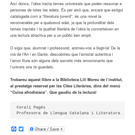
Així doncs, l’obra tracta temes universals que poden ressonar a
persones de totes les edats. És per això que, encara que estigui
catalogada com a “literatura juvenil”, és una novel·la
recomanable per a qualsevol edat, ja que la profunditat dels
temes tractats i la qualitat literària de l’obra la converteixen en
una lectura atractiva per a un públic ben ampli.
O sigui que, alumnat i professorat, animeu-vos a llegir-la! De la
mà de l’Ari i en Dante, descobrireu que l’amistat autèntica i
l’amor lliure són alguns dels secrets més emocionants que
l’univers ens té guardats.
Trobareu aquest llibre a la Biblioteca Lilí Moreu de l’institut,
al prestatge reservat per les Cites Literàries, dins del menú
“Cuina afrodisíaca”. Que gaudiu de la lectura!
Coralí Pagès

Professora de Llengua Catalana i Literatura
Facebook
Twitter