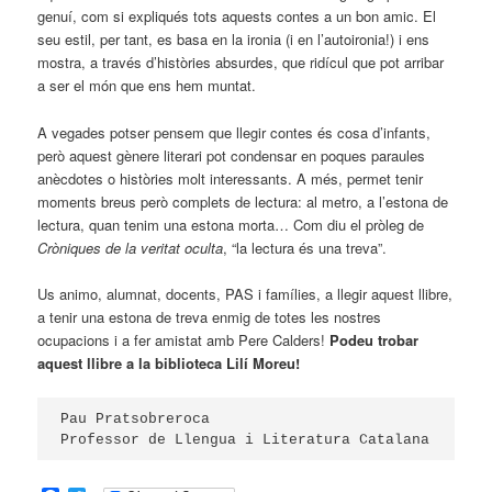
genuí, com si expliqués tots aquests contes a un bon amic. El
seu estil, per tant, es basa en la ironia (i en l’autoironia!) i ens
mostra, a través d’històries absurdes, que ridícul que pot arribar
a ser el món que ens hem muntat.
A vegades potser pensem que llegir contes és cosa d’infants,
però aquest gènere literari pot condensar en poques paraules
anècdotes o històries molt interessants. A més, permet tenir
moments breus però complets de lectura: al metro, a l’estona de
lectura, quan tenim una estona morta… Com diu el pròleg de
Cròniques de la veritat oculta
, “la lectura és una treva”.
Us animo, alumnat, docents, PAS i famílies, a llegir aquest llibre,
a tenir una estona de treva enmig de totes les nostres
ocupacions i a fer amistat amb Pere Calders!
Podeu trobar
aquest llibre a la biblioteca Lilí Moreu!
Pau Pratsobreroca

Professor de Llengua i Literatura Catalana