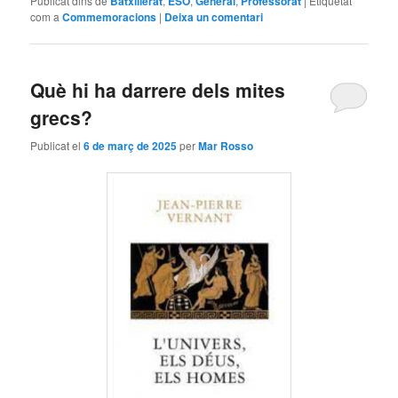
Publicat dins de
Batxillerat
,
ESO
,
General
,
Professorat
|
Etiquetat
com a
Commemoracions
|
Deixa un comentari
Què hi ha darrere dels mites
grecs?
Publicat el
6 de març de 2025
per
Mar Rosso