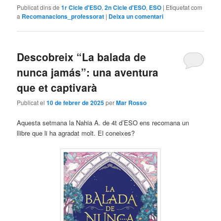
Publicat dins de
1r Cicle d'ESO
,
2n Cicle d'ESO
,
ESO
|
Etiquetat com
a
Recomanacions_professorat
|
Deixa un comentari
Descobreix “La balada de
nunca jamás”: una aventura
que et captivarà
Publicat el
10 de febrer de 2025
per
Mar Rosso
Aquesta setmana la Nahia A. de 4t d’ESO ens recomana un
llibre que li ha agradat molt. El coneixes?