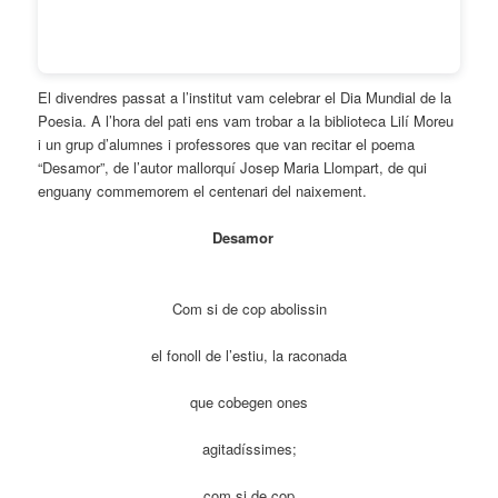
El divendres passat a l’institut vam celebrar el Dia Mundial de la
Poesia. A l’hora del pati ens vam trobar a la biblioteca Lilí Moreu
i un grup d’alumnes i professores que van recitar el poema
“Desamor”, de l’autor mallorquí Josep Maria Llompart, de qui
enguany commemorem el centenari del naixement.
Desamor
Com si de cop abolissin
el fonoll de l’estiu, la raconada
que cobegen ones
agitadíssimes;
com si de cop