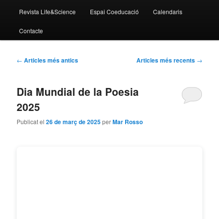
Revista Life&Science
Espai Coeducació
Calendaris
Contacte
Navegació
←
Articles més antics
Articles més recents
→
pels
articles
Dia Mundial de la Poesia
2025
Publicat el
26 de març de 2025
per
Mar Rosso