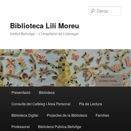
Cerca
Biblioteca Lilí Moreu
Institut Bellvitge – L'Hospitalet de Llobregat
Menú
Presentació
Biblioteca
Aneu
Aneu
principal
Consulta del Catàleg i Àrea Personal
Pla de Lectura
al
al
Biblioteca Digital
Projectes de la Biblioteca
Famílies
contingut
contingut
Professorat
Biblioteca Pública Bellvitge
principal
secundari