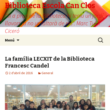
Biblioteca Escola Can Clos
"Si a prop de la Biblioteca hi teniu un jardí,
llavors ja no us faltarà de res". Marc Tul·li
Ciceró
Vés
Cerca:
Menú
al
contingut
La família LECXIT de la Biblioteca
Francesc Candel
2 d'abril de 2016
General