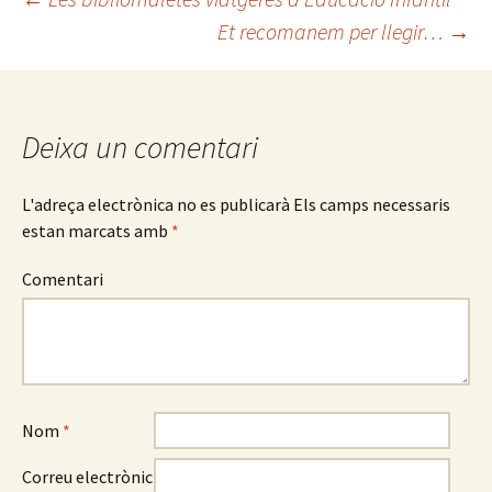
Et recomanem per llegir…
→
Navegació
pels
Deixa un comentari
articles
L'adreça electrònica no es publicarà
Els camps necessaris
estan marcats amb
*
Comentari
Nom
*
Correu electrònic