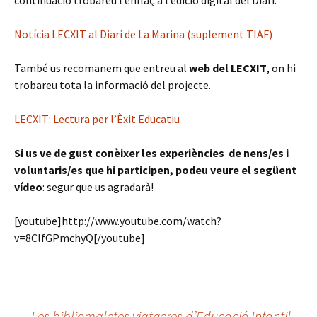
continuació trobareu l’enllaç a l’edició digital del Diari:
Notícia LECXIT al Diari de La Marina (suplement TIAF)
També us recomanem que entreu al
web del LECXIT
, on hi
trobareu tota la informació del projecte.
LECXIT: Lectura per l’Èxit Educatiu
Si us ve de gust conèixer les experiències de nens/es i
voluntaris/es que hi participen, podeu veure el següent
vídeo
: segur que us agradarà!
[youtube]http://www.youtube.com/watch?
v=8ClfGPmchyQ[/youtube]
←
Les bibliomaletes viatgeres d’Educació Infantil