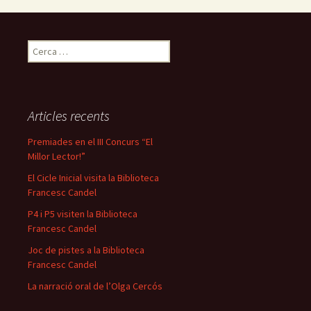
C
e
r
c
a
Articles recents
:
Premiades en el III Concurs “El
Millor Lector!”
El Cicle Inicial visita la Biblioteca
Francesc Candel
P4 i P5 visiten la Biblioteca
Francesc Candel
Joc de pistes a la Biblioteca
Francesc Candel
La narració oral de l’Olga Cercós