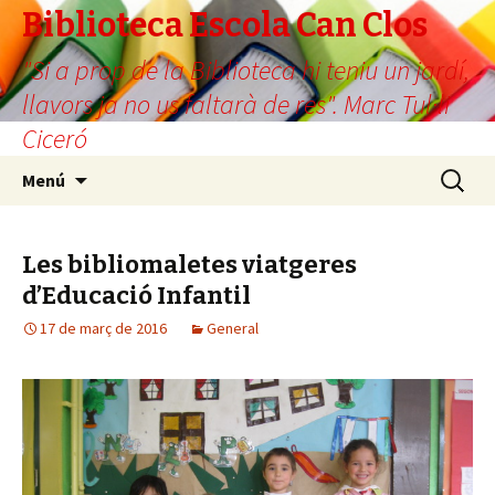
Biblioteca Escola Can Clos
"Si a prop de la Biblioteca hi teniu un jardí,
llavors ja no us faltarà de res". Marc Tul·li
Ciceró
Vés
Cerca:
Menú
al
contingut
Les bibliomaletes viatgeres
d’Educació Infantil
17 de març de 2016
General