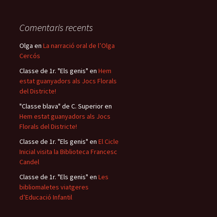
Comentaris recents
Olga
en
La narració oral de l’Olga
Cercós
Classe de 1r. "Els genis"
en
Hem
estat guanyadors als Jocs Florals
del Districte!
"Classe blava" de C. Superior
en
Hem estat guanyadors als Jocs
Florals del Districte!
Classe de 1r. "Els genis"
en
El Cicle
Inicial visita la Biblioteca Francesc
Candel
Classe de 1r. "Els genis"
en
Les
bibliomaletes viatgeres
d’Educació Infantil