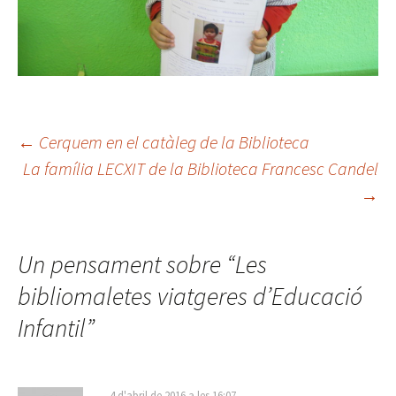
IMG_9307
←
Cerquem en el catàleg de la Biblioteca
La família LECXIT de la Biblioteca Francesc Candel
Navegació
→
pels
Un pensament sobre “
Les
articles
bibliomaletes viatgeres d’Educació
Infantil
”
IMG_9305
IMG_9303
IMG_9299
IMG_9302
IMG_9301
4 d'abril de 2016 a les 16:07