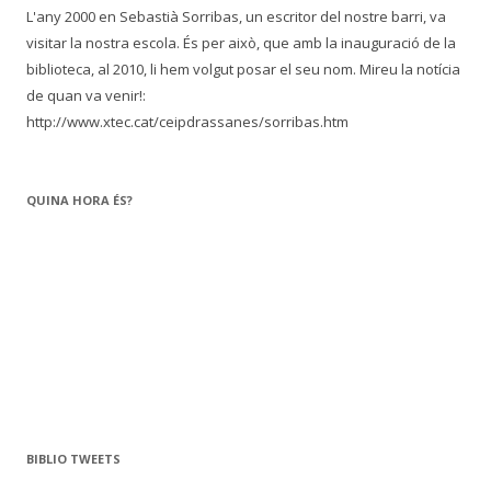
L'any 2000 en Sebastià Sorribas, un escritor del nostre barri, va
visitar la nostra escola. És per això, que amb la inauguració de la
biblioteca, al 2010, li hem volgut posar el seu nom. Mireu la notícia
de quan va venir!:
http://www.xtec.cat/ceipdrassanes/sorribas.htm
QUINA HORA ÉS?
BIBLIO TWEETS