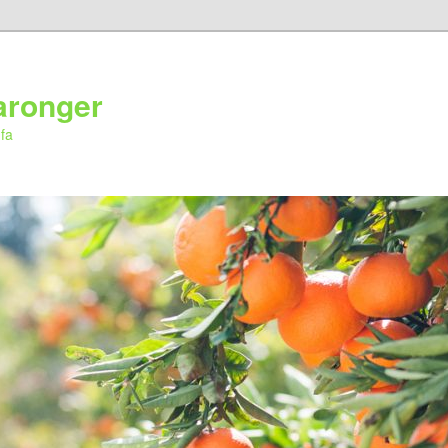
aronger
ufa