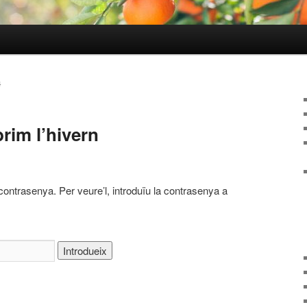
4
rim l’hivern
contrasenya. Per veure’l, introduïu la contrasenya a
arteix