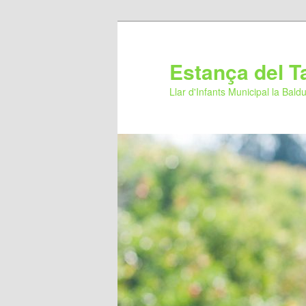
Estança del T
Llar d'Infants Municipal la Bald