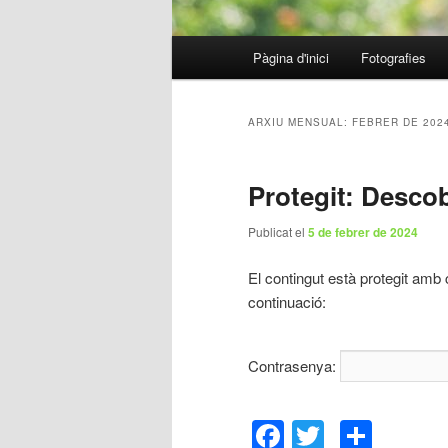
Menú
Pàgina d'inici
Fotografies
Aneu
Aneu
principal
al
al
ARXIU MENSUAL:
FEBRER DE 202
contingut
contingut
Protegit: Descob
principal
secundari
Publicat el
5 de febrer de 2024
El contingut està protegit amb 
continuació:
Contrasenya:
Facebook
Twitter
Comp