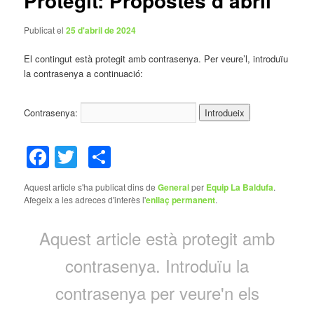
Protegit: Propostes d’abril
Publicat el
25 d'abril de 2024
El contingut està protegit amb contrasenya. Per veure’l, introduïu
la contrasenya a continuació:
Contrasenya:
Facebook
Twitter
Comparteix
Aquest article s'ha publicat dins de
General
per
Equip La Baldufa
.
Afegeix a les adreces d'interès l'
enllaç permanent
.
Aquest article està protegit amb
contrasenya. Introduïu la
contrasenya per veure'n els