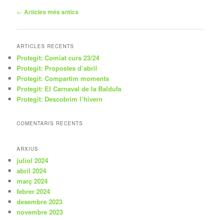
Navegació
←
Articles més antics
pels
articles
ARTICLES RECENTS
Protegit: Comiat curs 23/24
Protegit: Propostes d’abril
Protegit: Compartim moments
Protegit: El Carnaval de la Baldufa
Protegit: Descobrim l’hivern
COMENTARIS RECENTS
ARXIUS
juliol 2024
abril 2024
març 2024
febrer 2024
desembre 2023
novembre 2023