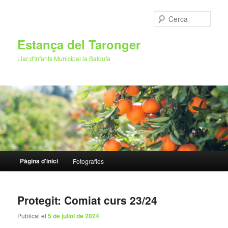
Cerca
Estança del Taronger
Llar d'Infants Municipal la Baldufa
Menú
Pàgina d'inici
Fotografies
Aneu
Aneu
principal
al
al
Protegit: Comiat curs 23/24
contingut
contingut
Publicat el
5 de juliol de 2024
principal
secundari