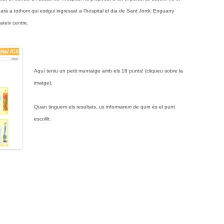
narà a tothom qui estigui ingressat a l’hospital el dia de Sant Jordi. Enguany
ateix centre.
Aquí teniu un petit muntatge amb els 18 punts! (cliqueu sobre la
imatge).
Quan tinguem els resultats, us informarem de quin és el punt
escollit.