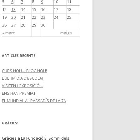
5
6
7
8
9
10
11
12
13
14
15
16
17
18
19
20
21
22
23
24
25
26
27
28
29
30
« març
maig »
ARTICLES RECENTS
CURS NOU… BLOC NOU!
L’ÚLTIM DIA D’ESCOLA!
VISITEN L’EXPOSICIÓ…
ENS HAN PREMIAT!
EL MUNDIAL AL PASSADÍS DE LA 7A
GRÀCIES!
Gràcies a La Fundació El Somni dels