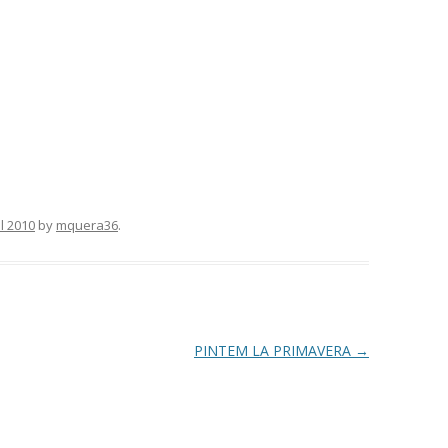
il 2010
by
mquera36
.
PINTEM LA PRIMAVERA
→