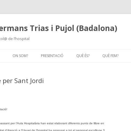
ermans Trias i Pujol (Badalona)
col@ de l’hospital
Skip
to
ON SOM?
PRESENTACIÓ
QUÈ ÉS?
QUÈ FEM?
content
e per Sant Jordi
tació!
passant per l’Aula Hospitalària han estat elaborant diferents punts de llibre en
tat d’Atenció a l’Usuari de l’hospital ha proposat a tot el personal escollir-ne 3.