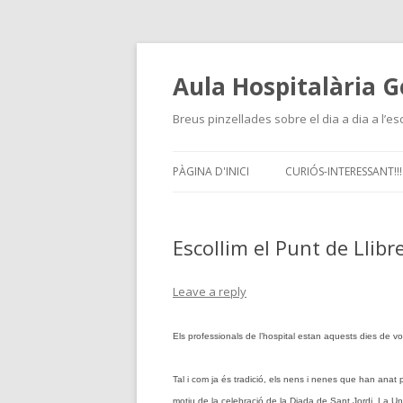
Aula Hospitalària G
Breus pinzellades sobre el dia a dia a l’es
PÀGINA D'INICI
CURIÓS-INTERESSANT!!!
Escollim el Punt de Llibr
Leave a reply
Els professionals de l’hospital estan aquests dies de vo
Tal i com ja és tradició, els nens i nenes que han anat 
motiu de la celebració de la Diada de Sant Jordi.
La Uni