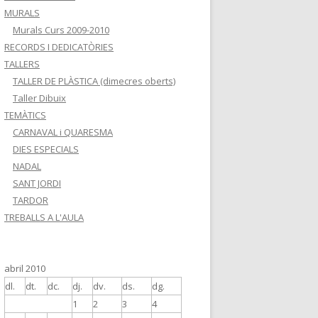
MURALS
Murals Curs 2009-2010
RECORDS I DEDICATÒRIES
TALLERS
TALLER DE PLÀSTICA (dimecres oberts)
Taller Dibuix
TEMÀTICS
CARNAVAL i QUARESMA
DIES ESPECIALS
NADAL
SANT JORDI
TARDOR
TREBALLS A L'AULA
abril 2010
dl.
dt.
dc.
dj.
dv.
ds.
dg.
1
2
3
4