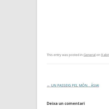
This entry was posted in
General
on
9 abr
Post
←
UN PASSEIG PEL MÓN… ÀSIA!
navigation
Deixa un comentari