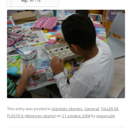
This entry was posted in
Activitats obertes
,
General
,
TALLER DE
PLÀSTICA (dimecres oberts)
on
21 octubre 2009
by
mquera36
.