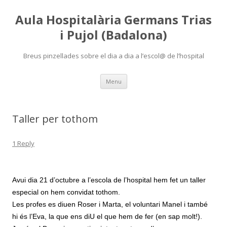
Aula Hospitalària Germans Trias
i Pujol (Badalona)
Breus pinzellades sobre el dia a dia a l’escol@ de l’hospital
Skip
Menu
to
content
Taller per tothom
1 Reply
Avui dia 21 d’octubre a l’escola de l’hospital hem fet un taller
especial on hem convidat tothom.
Les profes es diuen Roser i Marta, el voluntari Manel i també
hi és l’Eva, la que ens diU el que hem de fer (en sap molt!).