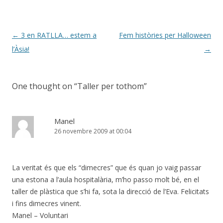
Post
←
3 en RATLLA… estem a
Fem històries per Halloween
navigation
l’Àsia!
→
One thought on “
Taller per tothom
”
Manel
26 novembre 2009 at 00:04
La veritat és que els “dimecres” que és quan jo vaig passar
una estona a l’aula hospitalària, m’ho passo molt bé, en el
taller de plàstica que s’hi fa, sota la direcció de l’Eva. Felicitats
i fins dimecres vinent.
Manel – Voluntari