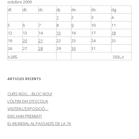
octubre 2009
dl.
dt.
dc.
dj.
dv.
ds.
dg.
1
2
3
4
5
6
7
8
9
10
11
12
13
14
15
16
17
18
19
20
21
22
23
24
25
26
27
28
29
30
31
« set.
nov. »
ARTICLES RECENTS
CURS NOU… BLOC NOU!
L’ÚLTIM DIA D’ESCOLA!
VISITEN L’EXPOSICIÓ…
ENS HAN PREMIAT!
EL MUNDIAL AL PASSADÍS DE LA 7A