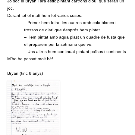
Jo sóc el Bryan i ara estic pintant cartrons d’ou, que seran un
joc.
Durant tot el matí hem fet varies coses:
–
Primer hem folrat les oueres amb cola blanca i
trossos de diari que després hem pintat.
–
Hem pintat amb aqua plast un quadre de fusta que
el preparem per la setmana que ve.
–
Uns altres hem continuat pintant països i continents.
M’ho he passat molt bé!
Bryan (tinc 8 anys)