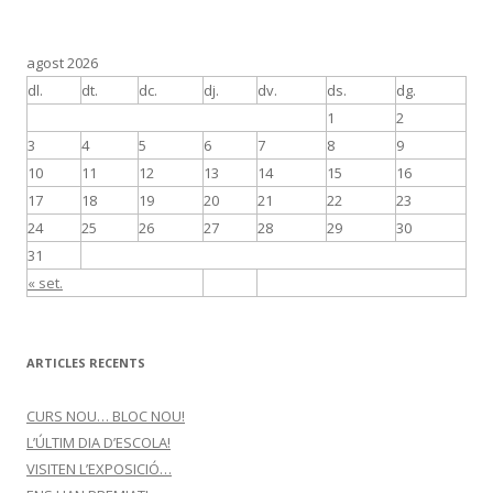
agost 2026
dl.
dt.
dc.
dj.
dv.
ds.
dg.
1
2
3
4
5
6
7
8
9
10
11
12
13
14
15
16
17
18
19
20
21
22
23
24
25
26
27
28
29
30
31
« set.
ARTICLES RECENTS
CURS NOU… BLOC NOU!
L’ÚLTIM DIA D’ESCOLA!
VISITEN L’EXPOSICIÓ…