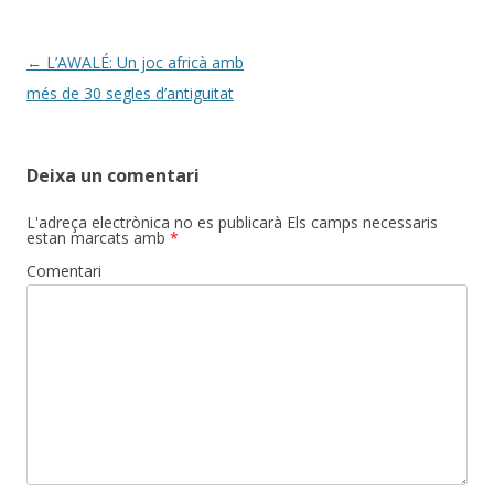
Post
←
L’AWALÉ: Un joc africà amb
navigation
més de 30 segles d’antiguitat
Deixa un comentari
L'adreça electrònica no es publicarà
Els camps necessaris
estan marcats amb
*
Comentari