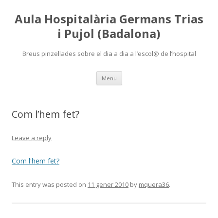
Aula Hospitalària Germans Trias
i Pujol (Badalona)
Breus pinzellades sobre el dia a dia a l’escol@ de l’hospital
Skip
Menu
to
content
Com l’hem fet?
Leave a reply
Com l'hem fet?
This entry was posted on
11 gener 2010
by
mquera36
.