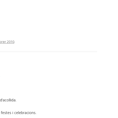
brer 2010
.
…
d’acollida.
estes i celebracions.