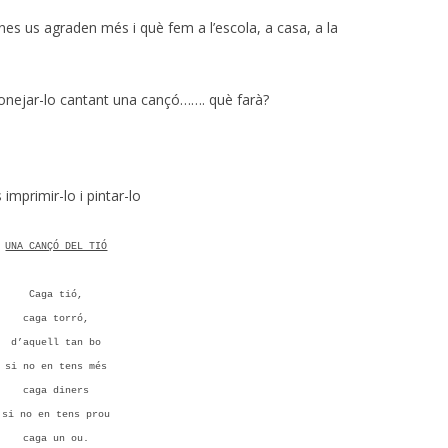
nes us agraden més i què fem a l’escola, a casa, a la
astonejar-lo cantant una cançó……. què farà?
 imprimir-lo i pintar-lo
UNA CANÇÓ DEL TIÓ
Caga tió,
caga torró,
d’aquell tan bo
si no en tens més
caga diners
si no en tens prou
caga un ou.