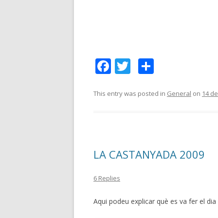
F
T
C
ac
w
o
e
itt
m
This entry was posted in
General
on
14 d
b
er
p
o
ar
o
te
LA CASTANYADA 2009
k
ix
6 Replies
Aqui podeu explicar què es va fer el di