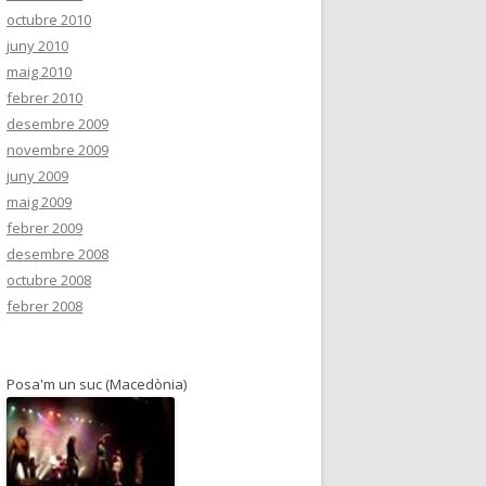
octubre 2010
juny 2010
maig 2010
febrer 2010
desembre 2009
novembre 2009
juny 2009
maig 2009
febrer 2009
desembre 2008
octubre 2008
febrer 2008
Posa'm un suc (Macedònia)