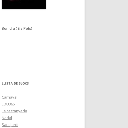
Bon dia ( Els Pets)
LLISTA DE BLOCS
Carnaval
EDU365
La castanyada
Nadal
Sant Jordi