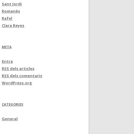
Sant Jordi
Romanès
Rafel
Clara Reyes
META
Entra
RSS
dels articles
RSS
dels comentaris
WordPress.org
CATEGORIES
General