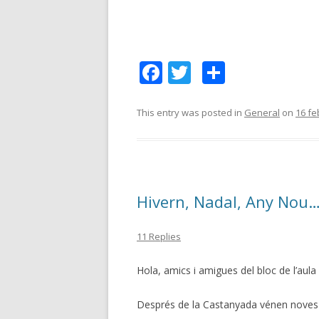
F
T
C
ac
w
o
e
itt
m
This entry was posted in
General
on
16 fe
b
er
p
o
ar
o
te
Hivern, Nadal, Any Nou
k
ix
11 Replies
Hola, amics i amigues del bloc de l’aula 
Després de la Castanyada vénen noves f