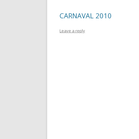
o
te
CARNAVAL 2010
k
ix
Leave a reply