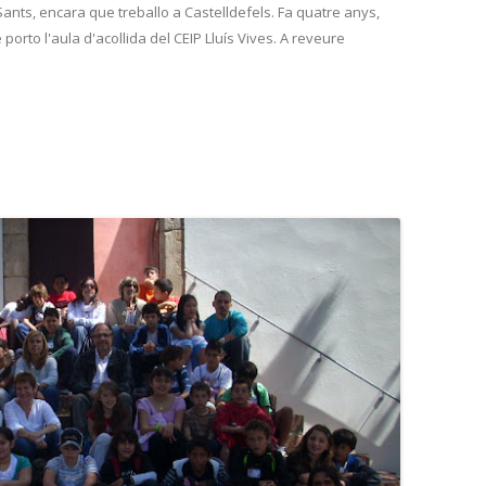
Sants, encara que treballo a Castelldefels. Fa quatre anys,
orto l'aula d'acollida del CEIP Lluís Vives. A reveure