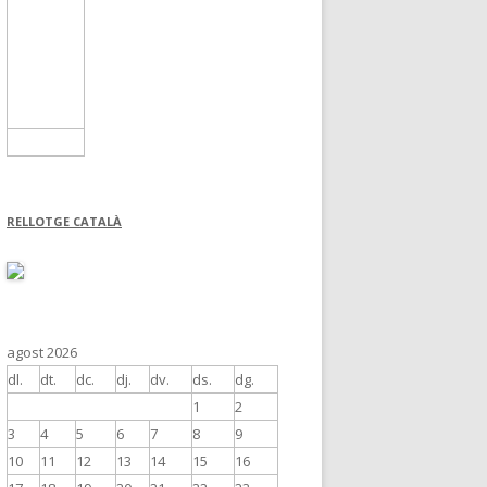
RELLOTGE CATALÀ
agost 2026
dl.
dt.
dc.
dj.
dv.
ds.
dg.
1
2
3
4
5
6
7
8
9
10
11
12
13
14
15
16