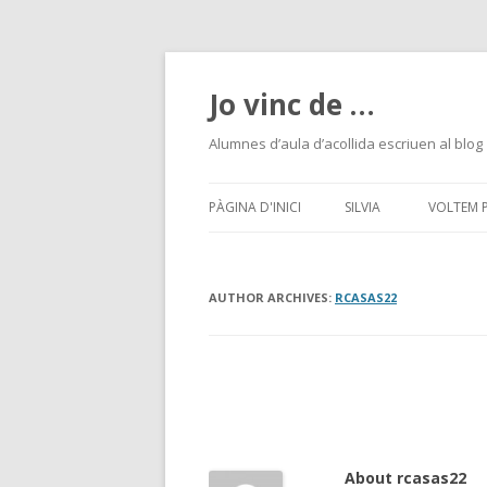
Jo vinc de …
Alumnes d’aula d’acollida escriuen al blog
PÀGINA D'INICI
SILVIA
VOLTEM 
CÀLCUL MENTAL
AUTHOR ARCHIVES:
RCASAS22
CONEIXEMENT DEL ME
NATURAL I SOCIAL
ENIGMES
Post
EXPRESSIÓ CORPORAL
navigation
About rcasas22