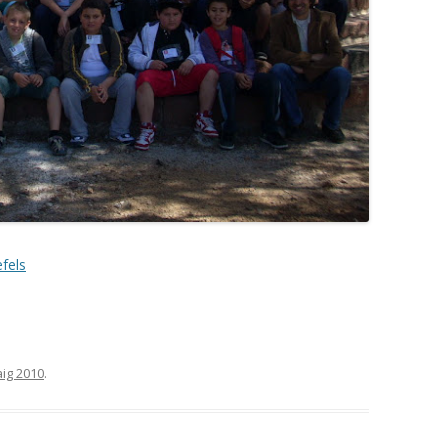
efels
ig 2010
.