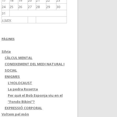
17
18
19
20
21
22
23
24
25
26
27
28
29
30
31
« juny
PÀGINES
Silvia
CÀLCUL MENTAL
CONEIXEMENT DEL MEDI NATURAL I
SOCIAL
ENIGMES
L’HOLOCAUST
La pedra Rosetta
Per què el Bob Esponja viu en el
“Fondo Bikini”?
EXPRESSIÓ CORPORAL
Voltem pel món