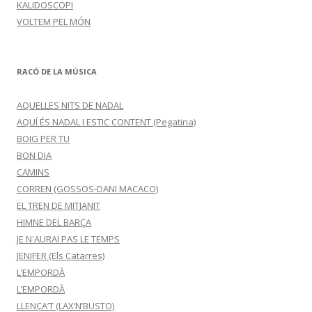
KALIDOSCOPI
VOLTEM PEL MÓN
RACÓ DE LA MÚSICA
AQUELLES NITS DE NADAL
AQUÍ ÉS NADAL I ESTIC CONTENT (Pegatina)
BOIG PER TU
BON DIA
CAMINS
CORREN (GOSSOS-DANI MACACO)
EL TREN DE MITJANIT
HIMNE DEL BARÇA
JE N'AURAI PAS LE TEMPS
JENIFER (Els Catarres)
L’EMPORDÀ
L’EMPORDÀ
LLENÇA’T (LAX’N’BUSTO)