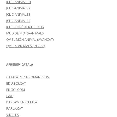
JCLIC-ANIMALS 1
JCLIC-ANIMALS2
JCLIC-ANIMALS3
JCLIC-ANIMALS4
JCLIC-CONÉIXER LES AUS
MUD DE MOTS-ANIMALS
QV EL MÓN ANIMAL (AVANÇAT)
QV ELS ANIMALS (INICIAL)
APRENEM CATALÀ
CATALÀ PER A ROMANESOS
EDU 365.CAT
ENGOI.COM
GALÍ
PARLA’M EN CATALÀ
PARLA.CAT
VINCLES