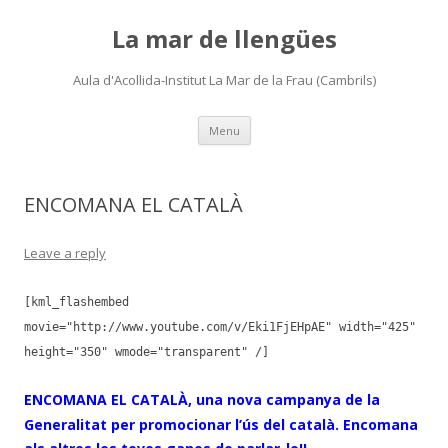
La mar de llengües
Aula d'Acollida-Institut La Mar de la Frau (Cambrils)
Skip
Menu
to
content
ENCOMANA EL CATALÀ
Leave a reply
[kml_flashembed
movie="http://www.youtube.com/v/Eki1FjEHpAE" width="425"
height="350" wmode="transparent" /]
ENCOMANA EL CATALÀ, una nova campanya de la
Generalitat per promocionar l’ús del català. Encomana