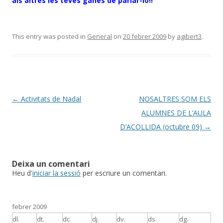
als altres les teves ganes de parlar-lo!!
This entry was posted in
General
on
20 febrer 2009
by
agibert3
.
Post
←
Activitats de Nadal
NOSALTRES SOM ELS
navigation
ALUMNES DE L’AULA
D’ACOLLIDA (octubre 09)
→
Deixa un comentari
Heu d'
iniciar la sessió
per escriure un comentari.
febrer 2009
dl.
dt.
dc.
dj.
dv.
ds.
dg.