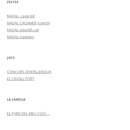
FESTES
NADAL- caga tió!
NADAL-CAGANER (cançó)
NADAL-edu365.cat
NADAL-nadales
JOCS
CONCURS DIVERLLENGUA
EL CAVALL FORT
LA FAMÍLIA
EL PARE DEL MEU COSÍ …