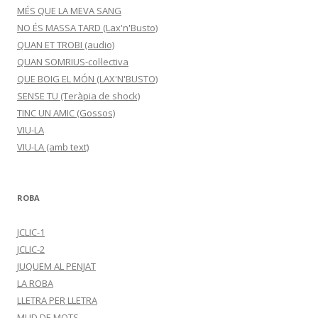
MÉS QUE LA MEVA SANG
NO ÉS MASSA TARD (Lax'n'Busto)
QUAN ET TROBI (audio)
QUAN SOMRIUS-col·lectiva
QUE BOIG EL MÓN (LAX'N'BUSTO)
SENSE TU (Teràpia de shock)
TINC UN AMIC (Gossos)
VIU-LA
VIU-LA (amb text)
ROBA
JCLIC-1
JCLIC-2
JUQUEM AL PENJAT
LA ROBA
LLETRA PER LLETRA
MUD DE MOTS