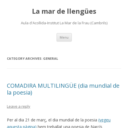
La mar de llengües
Aula d'Acollida-Institut La Mar de la Frau (Cambrils)
Skip
Menu
to
content
CATEGORY ARCHIVES:
GENERAL
COMADIRA MULTILINGÜE (dia mundial de
la poesia)
Leave a reply
Per al dia 21 de març, el dia mundial de la poesia
(vegeu
aquesta pàgina)
hem treballat una poesia de Narcís