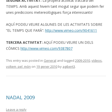
SEGONA ACTIVITAT:
La propera activitat tractarà del
TEMPS. Amb aquest hivern tant mogut segur que podem fer
unes prediccions metereològiques força interessants!
AQUÍ PODEU VEURE ALGUNES DE LES ACTIVITATS SOBRE
“EL TEMPS QUE FARÀ”:
http://www.vimeo.com/9041611
TERCERA ACTIVITAT:
AQUÍ PODEU VEURE UN DELS
CÒMICS
http://www.vimeo.com/9387807
This entry was posted in
General
and tagged
2009-2010
,
vídeos
,
voltem_pel_món
on
19 gener 2010
by
agibert3
.
NADAL 2009
Leave a reply