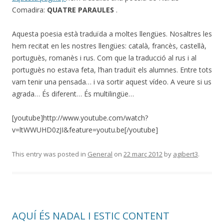
Comadira:
QUATRE PARAULES
.
Aquesta poesia està traduïda a moltes llengües. Nosaltres les
hem recitat en les nostres llengües: català, francès, castellà,
portuguès, romanès i rus. Com que la traducció al rus i al
portuguès no estava feta, l’han traduït els alumnes. Entre tots
vam tenir una pensada… i va sortir aquest vídeo. A veure si us
agrada… És diferent… És multilingüe…
[youtube]http://www.youtube.com/watch?
v=ltWWUHD0zJI&feature=youtu.be[/youtube]
This entry was posted in
General
on
22 març 2012
by
agibert3
.
AQUÍ ÉS NADAL I ESTIC CONTENT