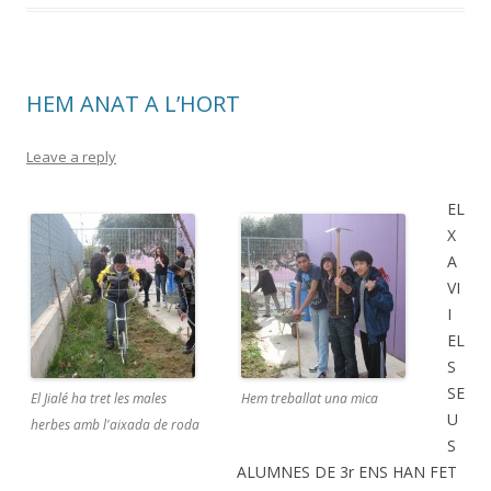
HEM ANAT A L’HORT
Leave a reply
EL
X
A
VI
I
EL
S
SE
El Jialé ha tret les males
Hem treballat una mica
U
herbes amb l'aixada de roda
S
ALUMNES DE 3r ENS HAN FET