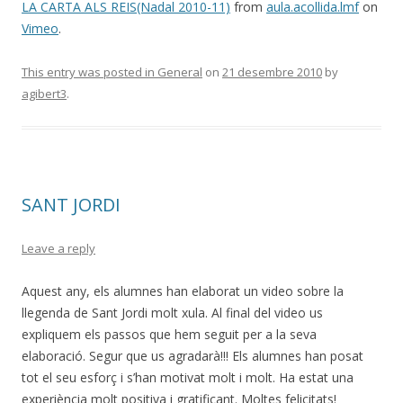
LA CARTA ALS REIS(Nadal 2010-11)
from
aula.acollida.lmf
on
Vimeo
.
This entry was posted in
General
on
21 desembre 2010
by
agibert3
.
SANT JORDI
Leave a reply
Aquest any, els alumnes han elaborat un video sobre la
llegenda de Sant Jordi molt xula. Al final del video us
expliquem els passos que hem seguit per a la seva
elaboració. Segur que us agradarà!!! Els alumnes han posat
tot el seu esforç i s’han motivat molt i molt. Ha estat una
experiència molt positiva i gratificant. Moltes felicitats!