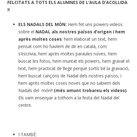
FELCITATS A TOTS ELS ALUMNES DE L’AULA D’ACOLLIDA
!!
ELS NADALS DEL MÓN:
Hem fet uns powers-videos
sobre el
NADAL als nostres països d’origen i hem
après moltes coses
: hem elaborat un text, hem
pensat com ho havíem de dir en català, com
s’escrivia, hem après moltes paraules noves, hem
buscat les fotos, hem muntat els powers, hem gravat el
text, hem practicat de llegir perquè sortís bé la gravació,
hem buscat cançons de Nadal dels nostres països, i
hem après moltes coses noves que no sabiem dels
Nadals del món!!
(més amunt trobareu els videos)
.
Els vam ensenyar a tothom a la festa del Nadal del
centre.
I TAMBÉ: