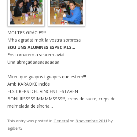
MOLTES GRÀCIES!!!
M’ha agradat molt la vostra sorpresa.
SOU UNS ALUMNES ESPECIALS…
Ens tornarem a veurem aviat.
Una abraçadaaaaaaaaaaa
Mireu que guapos i guapes que estem!!!
Amb KARAOKE inclòs
ELS CREPS DEL VINCENT ESTAVEN
BONÍIIIISSSSSIMMMMSSSS!!!, creps de sucre, creps de
melmelada de síndria…
This entry was posted in
General
on
8 novembre 2011
by
agibert3
.