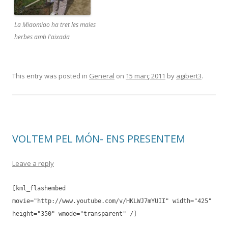
La Miaomiao ha tret les males
herbes amb l'aixada
This entry was posted in
General
on
15 març 2011
by
agibert3
.
VOLTEM PEL MÓN- ENS PRESENTEM
Leave a reply
[kml_flashembed
movie="http://www.youtube.com/v/HKLWJ7mYUII" width="425"
height="350" wmode="transparent" /]