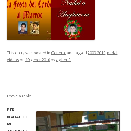
This entry was posted in
General
and tagged
2009-2010
,
nadal
,
vídeos
on
19 gener 2010
by
agibert3
.
Leave a reply
PER
NADAL HE
M
TREBALLA