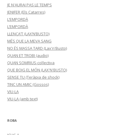
JE N'AURAI PAS LE TEMPS
JENIFER (Els Catarres)
L’EMPORDÀ
L’EMPORDÀ
LLENÇA’T (LAX’N’BUSTO)
MÉS QUE LA MEVA SANG
NO ÉS MASSA TARD (Lax'n'Busto)
QUAN ET TROBI (audio)
QUAN SOMRIUS-col·lectiva
QUE BOIG EL MÓN (LAX'N'BUSTO)
SENSE TU (Teràpia de shock)
TINC UN AMIC (Gossos)
VIU-LA
VIU-LA (amb text)
ROBA