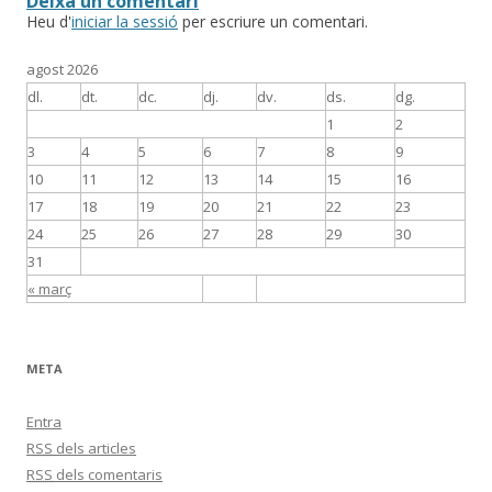
Deixa un comentari
Heu d'
iniciar la sessió
per escriure un comentari.
agost 2026
dl.
dt.
dc.
dj.
dv.
ds.
dg.
1
2
3
4
5
6
7
8
9
10
11
12
13
14
15
16
17
18
19
20
21
22
23
24
25
26
27
28
29
30
31
« març
META
Entra
RSS
dels articles
RSS
dels comentaris