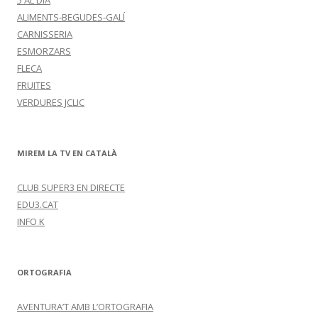
5 AL DIA
ALIMENTS-BEGUDES-GALÍ
CARNISSERIA
ESMORZARS
FLECA
FRUITES
VERDURES JCLIC
MIREM LA TV EN CATALÀ
CLUB SUPER3 EN DIRECTE
EDU3.CAT
INFO K
ORTOGRAFIA
AVENTURA’T AMB L’ORTOGRAFIA