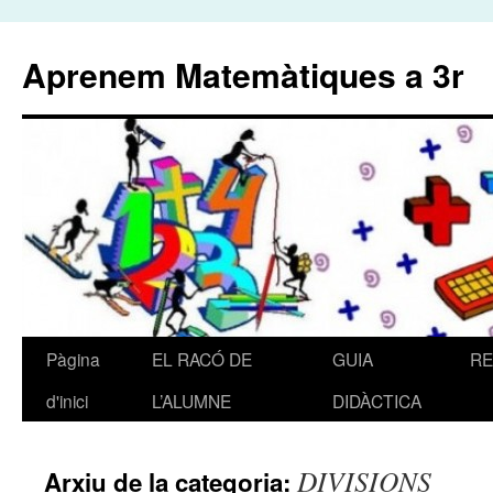
Aprenem Matemàtiques a 3r
Pàgina
EL RACÓ DE
GUIA
R
Vés
d'inici
L’ALUMNE
DIDÀCTICA
al
contingut
DIVISIONS
Arxiu de la categoria: