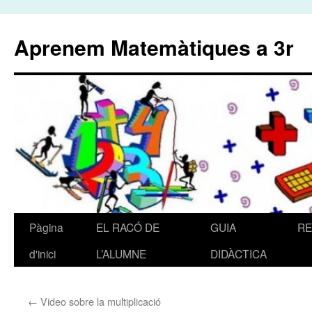
Aprenem Matemàtiques a 3r
Pàgina
EL RACÓ DE
GUIA
R
Vés
d'inici
L’ALUMNE
DIDÀCTICA
al
contingut
←
Video sobre la multiplicació