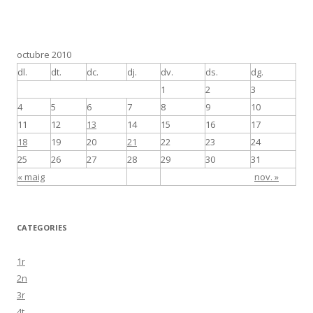
octubre 2010
dl.
dt.
dc.
dj.
dv.
ds.
dg.
1
2
3
4
5
6
7
8
9
10
11
12
13
14
15
16
17
18
19
20
21
22
23
24
25
26
27
28
29
30
31
« maig
nov. »
CATEGORIES
1r
2n
3r
4t