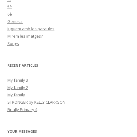
5è
6è
General
Juguem amb les paraules
Mirem les imatges?
Songs
RECENT ARTICLES
My family 3
My family 2
My family
STRONGER by KELLY CLARKSON
Finally Primary 4
YOUR MESSAGES