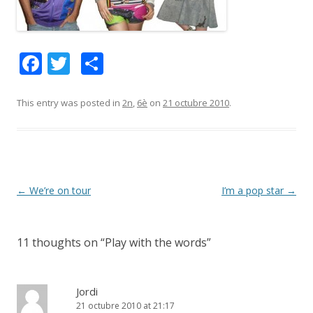
F
T
C
ac
w
o
e
itt
m
This entry was posted in
2n
,
6è
on
21 octubre 2010
.
b
er
p
o
ar
o
te
k
ix
Post
←
We’re on tour
I’m a pop star
→
navigation
11 thoughts on “
Play with the words
”
Jordi
21 octubre 2010 at 21:17