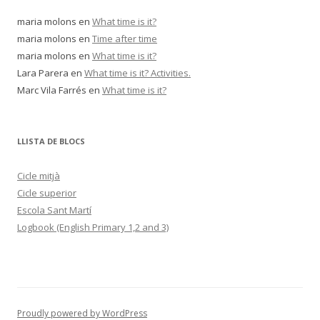
maria molons
en
What time is it?
maria molons
en
Time after time
maria molons
en
What time is it?
Lara Parera
en
What time is it? Activities.
Marc Vila Farrés
en
What time is it?
LLISTA DE BLOCS
Cicle mitjà
Cicle superior
Escola Sant Martí
Logbook (English Primary 1,2 and 3)
Proudly powered by WordPress