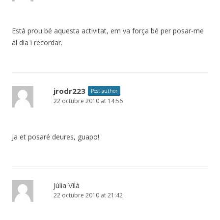
Està prou bé aquesta activitat, em va força bé per posar-me
al dia i recordar.
jrodr223
Post author
22 octubre 2010 at 14:56
Ja et posaré deures, guapo!
Júlia Vilà
22 octubre 2010 at 21:42