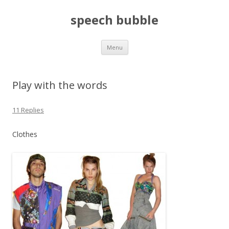
speech bubble
Skip
Menu
to
content
Play with the words
11 Replies
Clothes