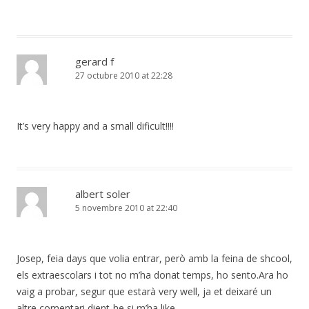
gerard f
27 octubre 2010 at 22:28
It’s very happy and a small dificult!!!!
albert soler
5 novembre 2010 at 22:40
Josep, feia days que volia entrar, però amb la feina de shcool,
els extraescolars i tot no m’ha donat temps, ho sento.Ara ho
vaig a probar, segur que estarà very well, ja et deixaré un
altre comentari dient-he si m’ha like.