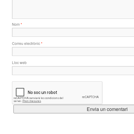
Nom
*
Correu electrònic
*
Lloc web