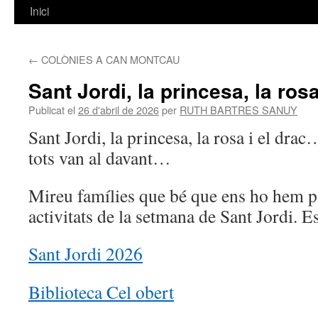
Inici
Vés
al
←
COLÒNIES A CAN MONTCAU
contingut
Sant Jordi, la princesa, la ros
Publicat el
26 d'abril de 2026
per
RUTH BARTRES SANUY
Sant Jordi, la princesa, la rosa i el dra
tots van al davant…
Mireu famílies que bé que ens ho hem p
activitats de la setmana de Sant Jordi. 
Sant Jordi 2026
Biblioteca Cel obert