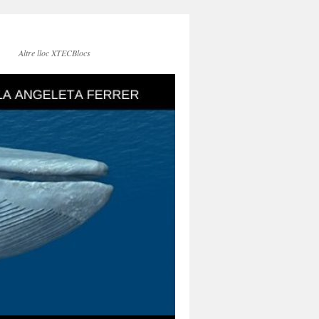
Altre lloc XTECBlocs