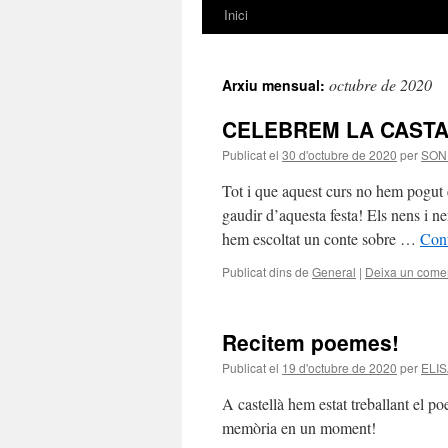
Inici
Vés
al
octubre de 2020
Arxiu mensual:
contingut
CELEBREM LA CAST
Publicat el
30 d'octubre de 2020
per
SON
Tot i que aquest curs no hem pogut 
gaudir d’aquesta festa! Els nens i ne
hem escoltat un conte sobre …
Cont
Publicat dins de
General
|
Deixa un comen
Recitem poemes!
Publicat el
19 d'octubre de 2020
per
ELI
A castellà hem estat treballant el p
memòria en un moment!