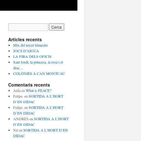
Articles recents
Mix del tercer trimestre
JOCS D’AIGUA
LA FIRA DELS OFICIS
Sant Jordi, la princesa, la rosa i el
drac…
COLÒNIES A CAN MONTCAU
Comentaris recents
Aida
en
What is PEACE?
Felipe.
en
SORTIDA A L’HORT
D’EN DÍDAC
Felipe.
en
SORTIDA A L’HORT
D’EN DÍDAC
ANDRÉS
en
SORTIDA A L’HORT
D’EN DÍDAC
Nil
en
SORTIDA A L’HORT D’EN
DÍDAC