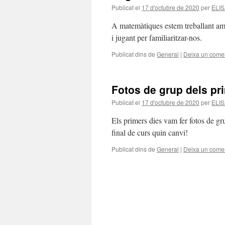
Publicat el
17 d'octubre de 2020
per
ELI
A matemàtiques estem treballant am
i jugant per familiaritzar-nos.
Publicat dins de
General
|
Deixa un comen
Fotos de grup dels pr
Publicat el
17 d'octubre de 2020
per
ELI
Els primers dies vam fer fotos de g
final de curs quin canvi!
Publicat dins de
General
|
Deixa un comen