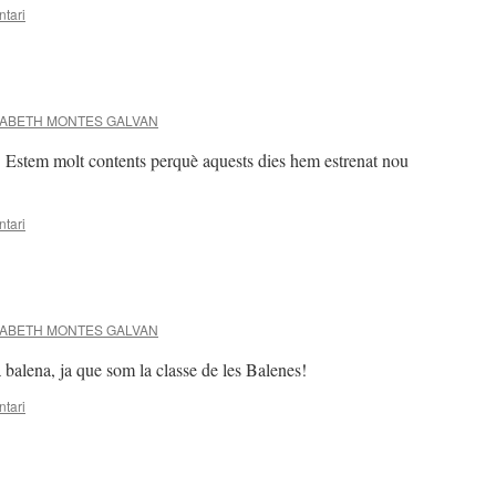
tari
SABETH MONTES GALVAN
r! Estem molt contents perquè aquests dies hem estrenat nou
tari
SABETH MONTES GALVAN
 balena, ja que som la classe de les Balenes!
tari