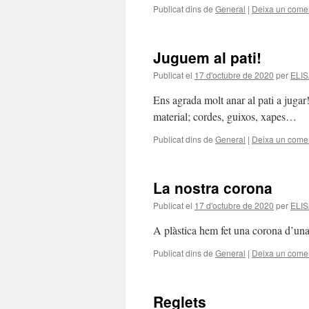
Publicat dins de
General
|
Deixa un comen
Juguem al pati!
Publicat el
17 d'octubre de 2020
per
ELI
Ens agrada molt anar al pati a juga
material; cordes, guixos, xapes…
Publicat dins de
General
|
Deixa un comen
La nostra corona
Publicat el
17 d'octubre de 2020
per
ELI
A plàstica hem fet una corona d’una
Publicat dins de
General
|
Deixa un comen
Reglets