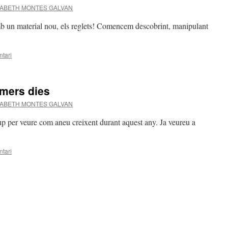
SABETH MONTES GALVAN
b un material nou, els reglets! Comencem descobrint, manipulant
tari
imers dies
SABETH MONTES GALVAN
rup per veure com aneu creixent durant aquest any. Ja veureu a
tari