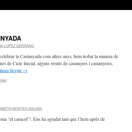
ANYADA
IA LOPEZ SERRANO
celebrar la Castanyada com altres anys, hem trobat la manera de
nes de Cicle Inicial, alguns vestits de castanyers i castanyeres,
inua llegint
→
tari
SABETH MONTES GALVAN
oema “el caracol”!. Ens ha agradat tant que l’hem après de