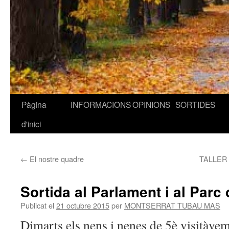
Pàgina
INFORMACIONS
OPINIONS
SORTIDES
Vés
d'inici
al
contingut
←
El nostre quadre
TALLER
Sortida al Parlament i al Parc 
Publicat el
21 octubre 2015
per
MONTSERRAT TUBAU MAS
Dimarts els nens i nenes de 5è visitàvem