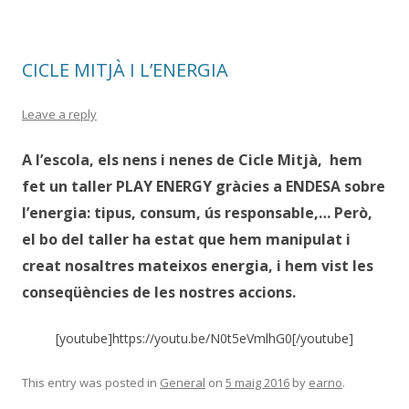
CICLE MITJÀ I L’ENERGIA
Leave a reply
A l’escola, els nens i nenes de Cicle Mitjà, hem
fet un taller PLAY ENERGY gràcies a ENDESA sobre
l’energia: tipus, consum, ús responsable,… Però,
el bo del taller ha estat que hem manipulat i
creat nosaltres mateixos energia, i hem vist les
conseqüències de les nostres accions.
[youtube]https://youtu.be/N0t5eVmlhG0[/youtube]
This entry was posted in
General
on
5 maig 2016
by
earno
.