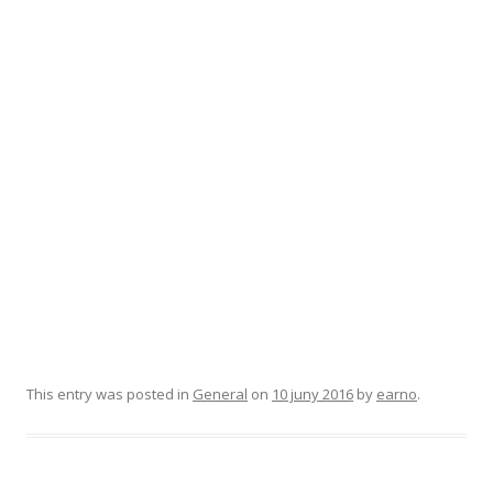
This entry was posted in
General
on
10 juny 2016
by
earno
.