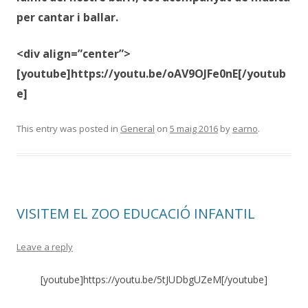
per cantar i ballar.
<div align=”center”>
[youtube]https://youtu.be/oAV9OJFe0nE[/youtub
e]
This entry was posted in
General
on
5 maig 2016
by
earno
.
VISITEM EL ZOO EDUCACIÓ INFANTIL
Leave a reply
[youtube]https://youtu.be/5tJUDbgUZeM[/youtube]