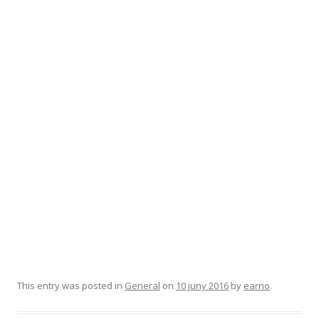
This entry was posted in
General
on
10 juny 2016
by
earno
.