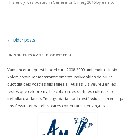
This entry was posted in
General
on
5 maig 2016
by
earno
.
Post
←
Older posts
navigation
UN NOU CURS AMB EL BLOC D’ESCOLA
Vam encetar aquest bloc el curs 2008-2009 amb molta il.lusió.
Volem continuar mostrant moments inolvidables del viure
quotidià dels vostres fills i filles a l'Ausiàs. Els veureu en les
festes que celebrem a l'escola, en les sortides culturals, o
treballant a classe. Ens agradaria que hi estéssiu al corrent i que
ens féssiu arribar els vostres comentaris. Benvinguts !!!