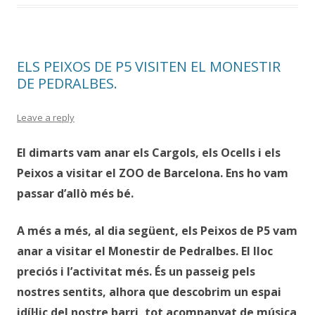
ELS PEIXOS DE P5 VISITEN EL MONESTIR
DE PEDRALBES.
Leave a reply
El dimarts vam anar els Cargols, els Ocells i els
Peixos a visitar el ZOO de Barcelona. Ens ho vam
passar d’allò més bé.
A més a més, al dia següent, els Peixos de P5 vam
anar a visitar el Monestir de Pedralbes. El lloc
preciós i l’activitat més. És un passeig pels
nostres sentits, alhora que descobrim un espai
idíl·lic del nostre barri, tot acompanyat de música