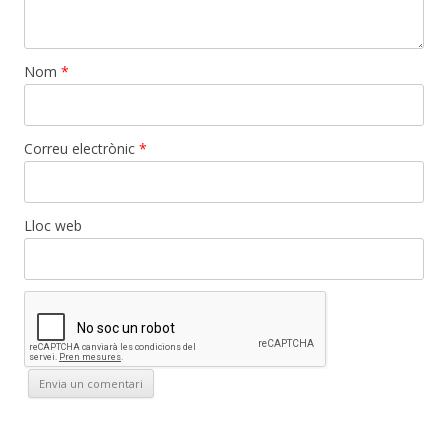
Nom
*
Correu electrònic
*
Lloc web