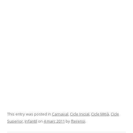
This entry was posted in
Carnaval
,
Cicle Inicial
,
Cicle Mitjà
,
Cicle
Superior
,
Infantil
on
4 març 2011
by
fterensi
.