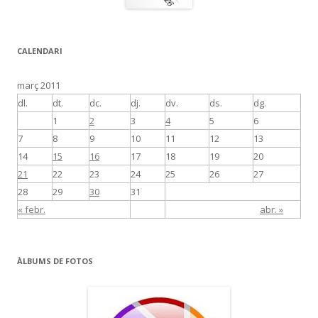
CALENDARI
març 2011
dl.
dt.
dc.
dj.
dv.
ds.
dg.
1
2
3
4
5
6
7
8
9
10
11
12
13
14
15
16
17
18
19
20
21
22
23
24
25
26
27
28
29
30
31
« febr.
abr. »
ÀLBUMS DE FOTOS