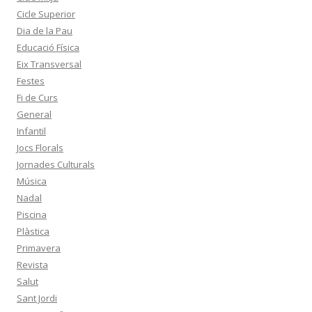
Cicle Superior
Dia de la Pau
Educació Física
Eix Transversal
Festes
Fi de Curs
General
Infantil
Jocs Florals
Jornades Culturals
Música
Nadal
Piscina
Plàstica
Primavera
Revista
Salut
Sant Jordi