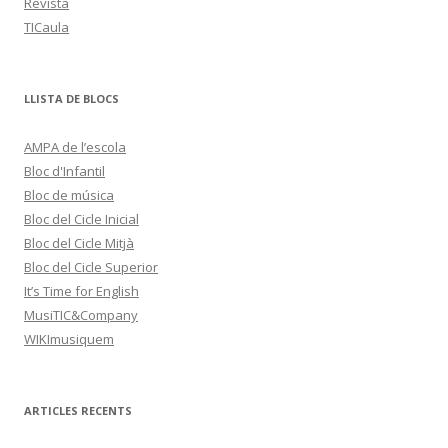
Revista
TICaula
LLISTA DE BLOCS
AMPA de l’escola
Bloc d'Infantil
Bloc de música
Bloc del Cicle Inicial
Bloc del Cicle Mitjà
Bloc del Cicle Superior
It’s Time for English
MusiTIC&Company
WIKImusiquem
ARTICLES RECENTS