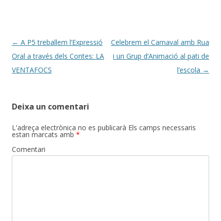
Post
←
A P5 treballem l’Expressió
Celebrem el Carnaval amb Rua
navigation
Oral a través dels Contes: LA
i un Grup d’Animació al pati de
VENTAFOCS
l’escola
→
Deixa un comentari
L'adreça electrònica no es publicarà
Els camps necessaris
estan marcats amb
*
Comentari