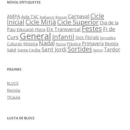
NÚVOL D’ETIQUETES
Cicle
Carnaval
AMPA
Aula TAC
Avaluació
Beques
Cicle Superior
Inicial
Cicle Mitjà
Dia de la
Festes
Fi de
Eix Transversal
Pau
Educació Física
General
Infantil
Curs
Jocs Florals
Jornades
Nadal
Primavera
Música
Revista
Plàstica
Culturals
Piscina
Sortides
Sant Jordi
Tardor
Salut
Santa Cecília
Tallers
PÀGINES
BLOCS
Revista
TICaula
LLISTA DE BLOCS