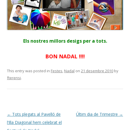
Els nostres millors desigs per a tots.
BON NADAL !!!!
This entry was posted in
Festes
,
Nadal
on
21 desembre 2010
by
fterensi
.
Post
←
Tots plegats al Pavelló de
Últim dia de Trimestre
→
navigation
l’Illa Diagonal hem celebrat el