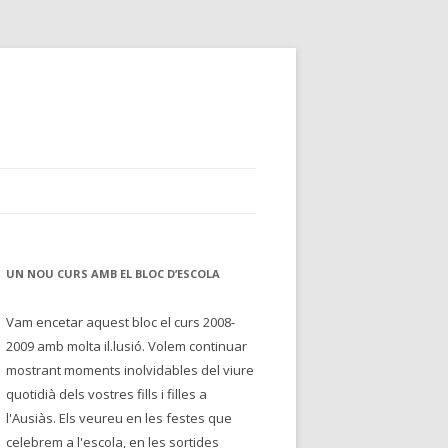
UN NOU CURS AMB EL BLOC D’ESCOLA
Vam encetar aquest bloc el curs 2008-
2009 amb molta il.lusió. Volem continuar
mostrant moments inolvidables del viure
quotidià dels vostres fills i filles a
l'Ausiàs. Els veureu en les festes que
celebrem a l'escola, en les sortides