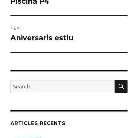
Piscina P4
Previous
post:
NEXT
Aniversaris estiu
Next
post:
SE
Search
for:
ARTICLES RECENTS