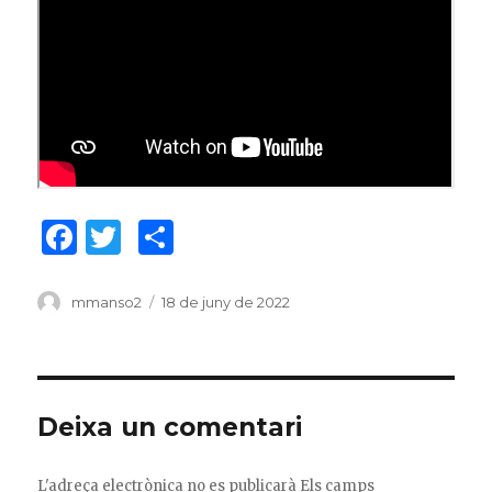
F
T
C
a
w
o
c
it
m
Author
mmanso2
Posted
18 de juny de 2022
on
e
te
p
b
r
ar
o
te
Deixa un comentari
o
ix
k
L'adreça electrònica no es publicarà
Els camps