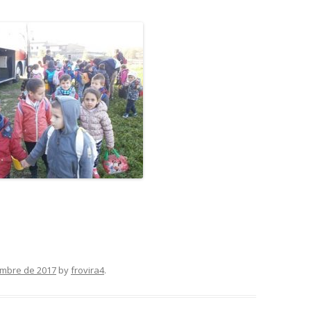
mbre de 2017
by
frovira4
.