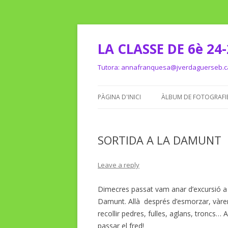
LA CLASSE DE 6è 24
Tutora: annafranquesa@jverdaguerseb.c
PÀGINA D'INICI
ÀLBUM DE FOTOGRAFI
SORTIDA A LA DAMUNT
Leave a reply
Dimecres passat vam anar d’excursió a F
Damunt. Allà després d’esmorzar, vàrem
recollir pedres, fulles, aglans, troncs…
passar el fred!