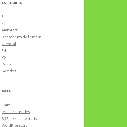
CATEGORIES
3r
4T
Ambients
Descoberta de l'entorn
General
P4
P5
Primer
Sortides
META
Entra
RSS
dels articles
RSS
dels comentaris
WordPress.org