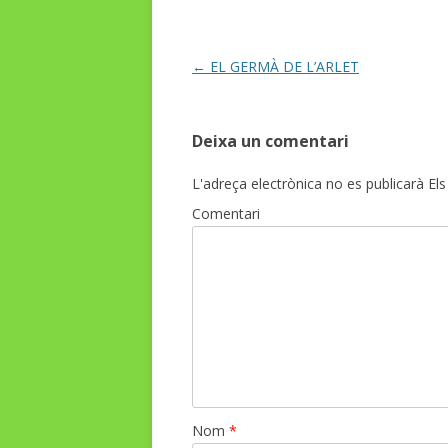
o
ar
o
te
k
ix
Post
←
EL GERMÀ DE L’ARLET
navigation
Deixa un comentari
L'adreça electrònica no es publicarà
Els
Comentari
Nom
*