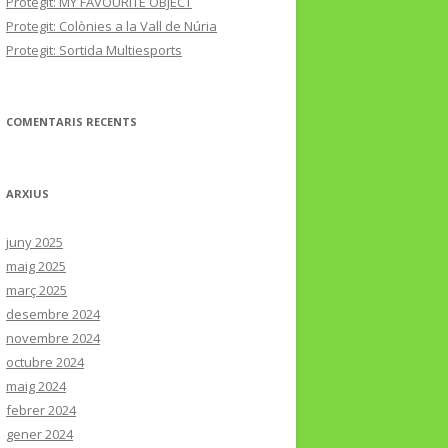
Protegit: MY FAVOURITE OBJECT
Protegit: Colònies a la Vall de Núria
Protegit: Sortida Multiesports
COMENTARIS RECENTS
ARXIUS
juny 2025
maig 2025
març 2025
desembre 2024
novembre 2024
octubre 2024
maig 2024
febrer 2024
gener 2024