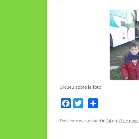
Cliqueu sobre la foto
F
T
C
ac
w
o
e
itt
m
This entry was posted in
P4
on
13 de nove
b
er
p