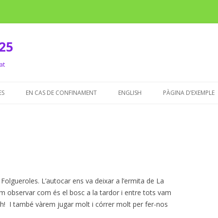
-25
at
Skip
to
ES
EN CAS DE CONFINAMENT
ENGLISH
PÀGINA D’EXEMPLE
content
olgueroles. L’autocar ens va deixar a l’ermita de La
 observar com és el bosc a la tardor i entre tots vam
 Ah! I també vàrem jugar molt i córrer molt per fer-nos