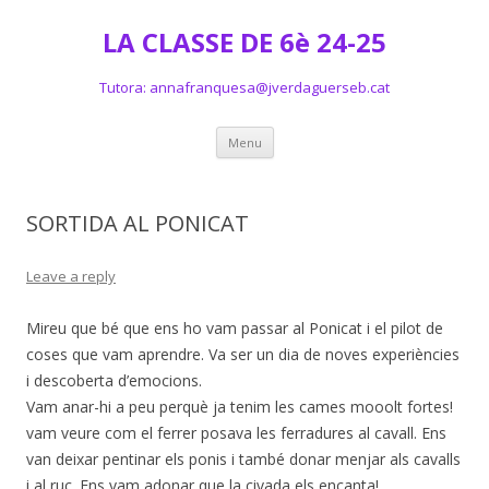
LA CLASSE DE 6è 24-25
Tutora: annafranquesa@jverdaguerseb.cat
Skip
Menu
to
content
SORTIDA AL PONICAT
Leave a reply
Mireu que bé que ens ho vam passar al Ponicat i el pilot de
coses que vam aprendre. Va ser un dia de noves experiències
i descoberta d’emocions.
Vam anar-hi a peu perquè ja tenim les cames mooolt fortes!
vam veure com el ferrer posava les ferradures al cavall. Ens
van deixar pentinar els ponis i també donar menjar als cavalls
i al ruc. Ens vam adonar que la civada els encanta!