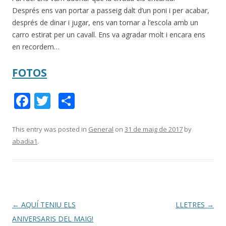
Després ens van portar a passeig dalt d’un poni i per acabar,
després de dinar i jugar, ens van tornar a l’escola amb un
carro estirat per un cavall. Ens va agradar molt i encara ens
en recordem…
FOTOS
F
T
C
ac
w
o
e
itt
m
This entry was posted in
General
on
31 de maig de 2017
by
abadia1
.
b
er
p
o
ar
o
te
k
ix
Post
←
AQUÍ TENIU ELS
LLETRES
→
navigation
ANIVERSARIS DEL MAIG!