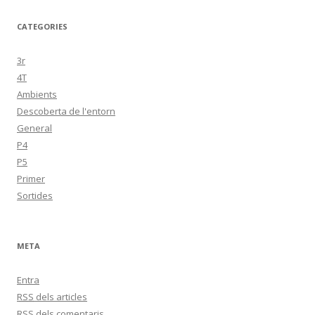
CATEGORIES
3r
4T
Ambients
Descoberta de l'entorn
General
P4
P5
Primer
Sortides
META
Entra
RSS
dels articles
RSS
dels comentaris