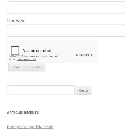
Lloc web
C
e
r
c
ARTICLES RECENTS
a
:
Protegit: Despedida de 6è