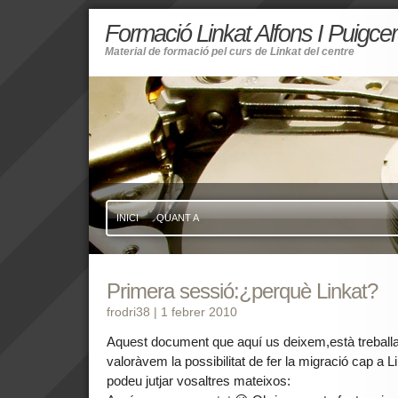
Formació Linkat Alfons I Puigce
Material de formació pel curs de Linkat del centre
INICI
QUANT A
Primera sessió:¿perquè Linkat?
frodri38
| 1 febrer 2010
Aquest document que aquí us deixem,està treballa
valoràvem la possibilitat de fer la migració cap a
podeu jutjar vosaltres mateixos: