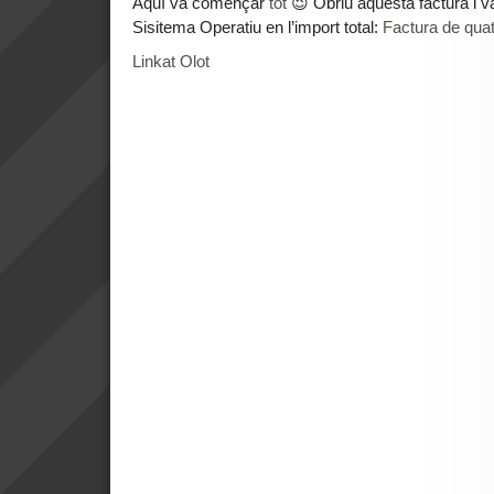
Aquí va començar
tot
😉 Obriu aquesta factura i v
Sisitema Operatiu en l’import total:
Factura de quat
Linkat Olot