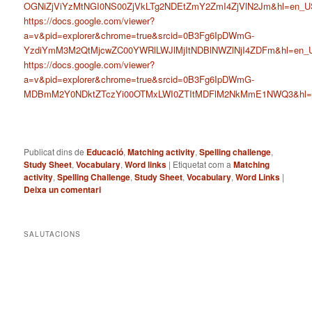
OGNiZjViYzMtNGI0NS00ZjVkLTg2NDEtZmY2ZmI4ZjVlN2Jm&hl=en_U
https://docs.google.com/viewer?
a=v&pid=explorer&chrome=true&srcid=0B3Fg6IpDWmG-
YzdiYmM3M2QtMjcwZC00YWRlLWJlMjItNDBlNWZlNjI4ZDFm&hl=en_
https://docs.google.com/viewer?
a=v&pid=explorer&chrome=true&srcid=0B3Fg6IpDWmG-
MDBmM2Y0NDktZTczYi00OTMxLWI0ZTItMDFlM2NkMmE1NWQ3&hl=
Publicat dins de
Educació
,
Matching activity
,
Spelling challenge
,
Study Sheet
,
Vocabulary
,
Word links
|
Etiquetat com a
Matching
activity
,
Spelling Challenge
,
Study Sheet
,
Vocabulary
,
Word Links
|
Deixa un comentari
SALUTACIONS