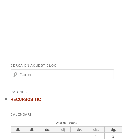
CERCA EN AQUEST BLOC
C
e
r
c
PÀGINES
a
RECURSOS TIC
CALENDARI
AGOST 2026
dl.
dt.
dc.
dj.
dv.
ds.
dg.
1
2