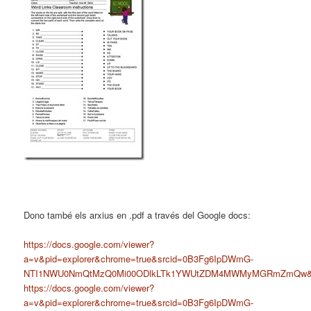
Dono també els arxius en .pdf a través del Google docs:
https://docs.google.com/viewer?
a=v&pid=explorer&chrome=true&srcid=0B3Fg6IpDWmG-
NTI1NWU0NmQtMzQ0Mi00ODlkLTk1YWUtZDM4MWMyMGRmZmQw&
https://docs.google.com/viewer?
a=v&pid=explorer&chrome=true&srcid=0B3Fg6IpDWmG-