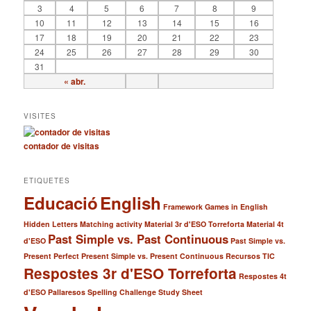
3
4
5
6
7
8
9
10
11
12
13
14
15
16
17
18
19
20
21
22
23
24
25
26
27
28
29
30
31
« abr.
VISITES
contador de visitas
ETIQUETES
Educació
English
Framework
Games in English
Hidden Letters
Matching activity
Material 3r d'ESO Torreforta
Material 4t
Past Simple vs. Past Continuous
d'ESO
Past Simple vs.
Present Perfect
Present Simple vs. Present Continuous
Recursos TIC
Respostes 3r d'ESO Torreforta
Respostes 4t
d'ESO Pallaresos
Spelling Challenge
Study Sheet