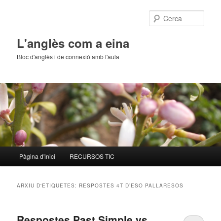
Cerca
L'anglès com a eina
Bloc d'anglès i de connexió amb l'aula
Menú
Pàgina d'inici
RECURSOS TIC
Aneu
Aneu
principal
al
al
ARXIU D'ETIQUETES:
RESPOSTES 4T D’ESO PALLARESOS
contingut
contingut
Respostes Past Simple vs.
principal
secundari