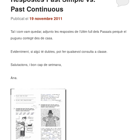
Past Continuous
Publicat el
19 novembre 2011
Tal i com vam quedar, adjunto les respostes de l’últim full dels Passats perquè el
pugueu corregir des de casa.
Evidentment, si algú té dubtes, pot fer qualsevol consulta a classe.
Salutacions, i bon cap de setmana,
Ana.