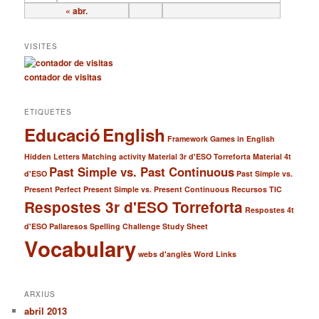
« abr.
VISITES
contador de visitas
ETIQUETES
Educació
English
Framework
Games in English
Hidden Letters
Matching activity
Material 3r d'ESO Torreforta
Material 4t
Past Simple vs. Past Continuous
d'ESO
Past Simple vs.
Present Perfect
Present Simple vs. Present Continuous
Recursos TIC
Respostes 3r d'ESO Torreforta
Respostes 4t
d'ESO Pallaresos
Spelling Challenge
Study Sheet
Vocabulary
webs d'anglès
Word Links
ARXIUS
abril 2013