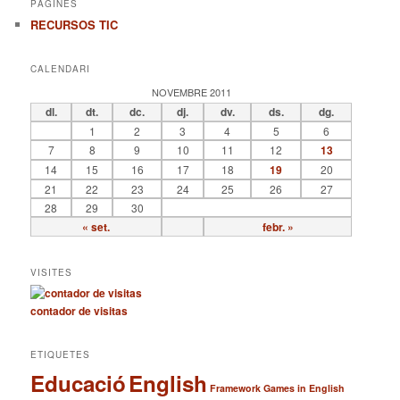
PÀGINES
a
RECURSOS TIC
CALENDARI
NOVEMBRE 2011
dl.
dt.
dc.
dj.
dv.
ds.
dg.
1
2
3
4
5
6
7
8
9
10
11
12
13
14
15
16
17
18
19
20
21
22
23
24
25
26
27
28
29
30
« set.
febr. »
VISITES
contador de visitas
ETIQUETES
Educació
English
Framework
Games in English