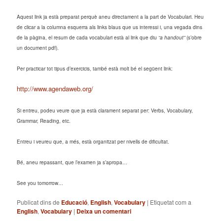
Aquest link ja està preparat perquè aneu directament a la part de Vocabulari. Heu
de clicar a la columna esquerra als links blaus que us interessi i, una vegada dins
de la pàgina, el resum de cada vocabulari està al link que diu
“a handout”
(s’obre
un document pdf).
Per practicar tot tipus d’exercicis, també està molt bé el següent link:
http://www.agendaweb.org/
Si entreu, podeu veure que ja està clarament separat per: Verbs, Vocabulary,
Grammar, Reading, etc.
Entreu i veureu que, a més, està organitzat per nivells de dificultat.
Bé, aneu repassant, que l’examen ja s’apropa…
See you tomorrow…
Publicat dins de
Educació
,
English
,
Vocabulary
|
Etiquetat com a
English
,
Vocabulary
|
Deixa un comentari