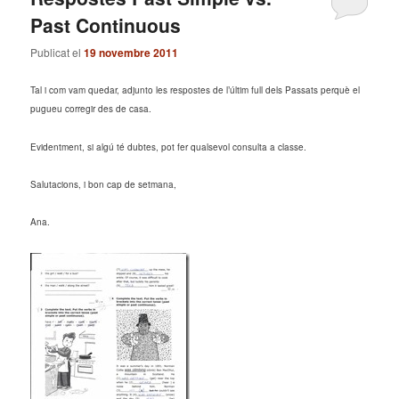
Past Continuous
Publicat el
19 novembre 2011
Tal i com vam quedar, adjunto les respostes de l’últim full dels Passats perquè el
pugueu corregir des de casa.
Evidentment, si algú té dubtes, pot fer qualsevol consulta a classe.
Salutacions, i bon cap de setmana,
Ana.