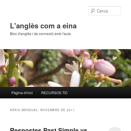
Cerca
L'anglès com a eina
Bloc d'anglès i de connexió amb l'aula
Menú
Pàgina d'inici
RECURSOS TIC
Aneu
Aneu
principal
al
al
ARXIU MENSUAL:
NOVEMBRE DE 2011
contingut
contingut
Respostes Past Simple vs.
principal
secundari