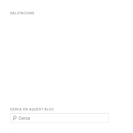
SALUTACIONS
CERCA EN AQUEST BLOC
C
e
r
c