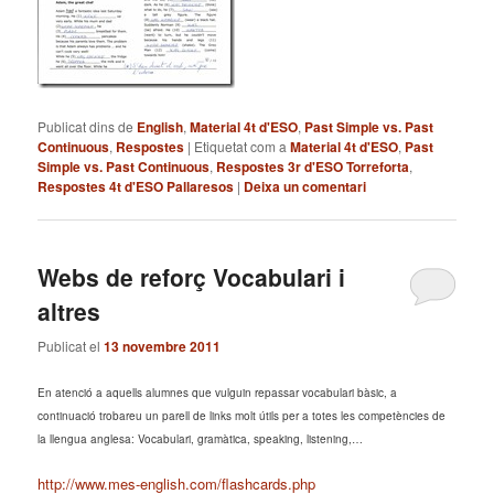
Publicat dins de
English
,
Material 4t d'ESO
,
Past Simple vs. Past
Continuous
,
Respostes
|
Etiquetat com a
Material 4t d'ESO
,
Past
Simple vs. Past Continuous
,
Respostes 3r d'ESO Torreforta
,
Respostes 4t d'ESO Pallaresos
|
Deixa un comentari
Webs de reforç Vocabulari i
altres
Publicat el
13 novembre 2011
En atenció a aquells alumnes que vulguin repassar vocabulari bàsic, a
continuació trobareu un parell de links molt útils per a totes les competències de
la llengua anglesa: Vocabulari, gramàtica, speaking, listening,…
http://www.mes-english.com/flashcards.php