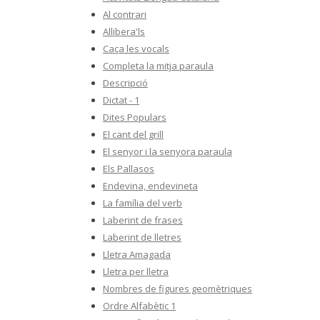
Al contrari
Allibera'ls
Caça les vocals
Completa la mitja paraula
Descripció
Dictat - 1
Dites Populars
El cant del grill
El senyor i la senyora paraula
Els Pallasos
Endevina, endevineta
La família del verb
Laberint de frases
Laberint de lletres
Lletra Amagada
Lletra per lletra
Nombres de figures geomètriques
Ordre Alfabètic 1