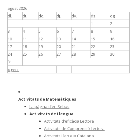
agost 2026
dl.
dt.
dc.
dj.
dv.
ds.
dg.
1
2
3
4
5
6
7
8
9
10
11
12
13
14
15
16
17
18
19
20
21
22
23
24
25
26
27
28
29
30
31
« gen.
Activitats de Matemàtiques
La pàgina d'en Sebas
Activitats de Llengua
Activitats d'eficàcia Lectora
Activitats de Comprensió Lectora
Activitats Llengua Catalana