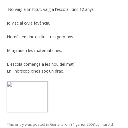
No vaig a l’institut, vaig a l’escola i tinc 12 anys.
Jo visc al c/via favència.
Nomès en tinc en tinc tres germans.
M´agraden les matemàtiques.
L´escola comença a les nou del matí.
En l´hòrscop xines sóc un drac.
This entry was posted in
General
on
31 gener 2008
by
mardid
.