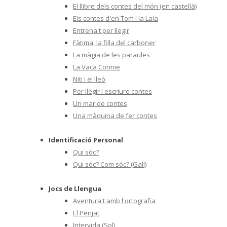
El llibre dels contes del món (en castellà)
Els contes d'en Tom i la Laia
Entrena't per llegir
Fàtima, la filla del carboner
La màgia de les paraules
La Vaca Connie
Niti i el lleó
Per llegir i escriure contes
Un mar de contes
Una màquina de fer contes
Identificació Personal
Qui sóc?
Qui sóc? Com sóc? (Galí)
Jocs de Llengua
Aventura't amb l'ortografia
El Penjat
Intervida (Sol)