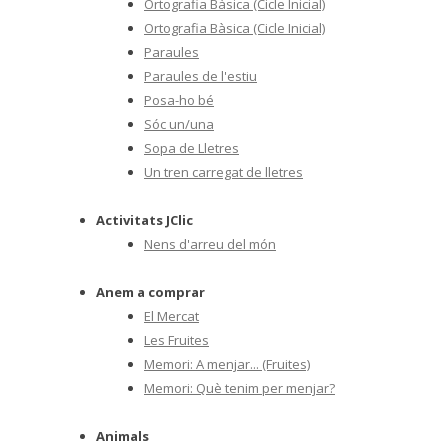
Ortografia Bàsica (Cicle Inicial)
Ortografia Bàsica (Cicle Inicial)
Paraules
Paraules de l'estiu
Posa-ho bé
Sóc un/una
Sopa de Lletres
Un tren carregat de lletres
Activitats JClic
Nens d'arreu del món
Anem a comprar
El Mercat
Les Fruites
Memori: A menjar... (Fruites)
Memori: Què tenim per menjar?
Animals