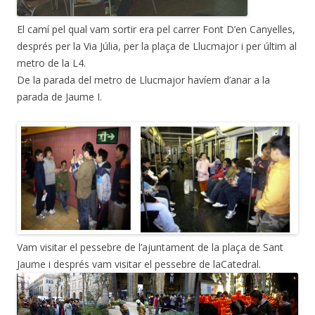
El camí pel qual vam sortir era pel carrer Font D’en Canyelles,
després per la Via Júlia, per la plaça de Llucmajor i per últim al
metro de la L4.
De la parada del metro de Llucmajor havíem d’anar a la
parada de Jaume I.
Vam visitar el pessebre de l’ajuntament de la plaça de Sant
Jaume i després vam visitar el pessebre de laCatedral.