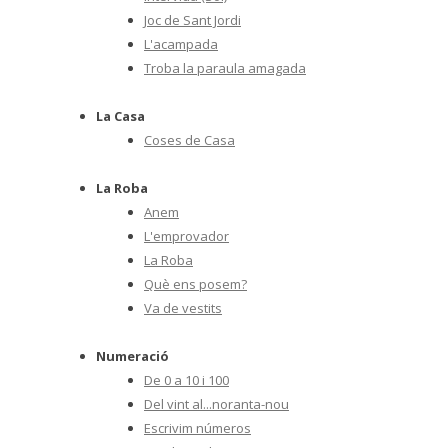
Joc de Sant Jordi
L'acampada
Troba la paraula amagada
La Casa
Coses de Casa
La Roba
Anem
L'emprovador
La Roba
Què ens posem?
Va de vestits
Numeració
De 0 a 10 i 100
Del vint al...noranta-nou
Escrivim números