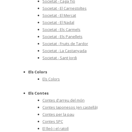
Societat - Caga Tió
Societat - El Carnestoltes
Societat - El Mercat
Societat - El Nadal
Societat - Els Carmels
Societat - Els Panellets
Societat - Fruits de Tardor
Societat - La Castanyada
Societat - Sant Jordi
Els Colors
Els Colors
Els Contes
Contes d'arreu del món
Contes Japonesos (en castellà)
Contes per la pau
Contes SPC
El lleó i el ratolí