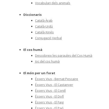
Vocabulari dels animals
Diccionaris
Català-Àrab
Català-Urdú
Català-Xinés
Conjugació Verbal
El cos humà
Descobreix les paraules del Cos Humà
Joc del cos humà
El món per un forat
Éssers Vius - Bernat Pescaire
Éssers Vius - El Castanyer
Éssers Vius - El Conill
Éssers Vius - El Dofí
Éssers Vius - El Faig
Éssers Vius - El Paó