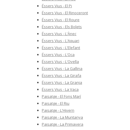
Éssers Vius - El Pi
Éssers Vius - El Rinoceront
Éssers Vius - El Roure
Éssers Vius - Els Bolets
Éssers Vius - L'Ànec
Éssers Vius - L'Aquari
Éssers Vius - L'Elefant
Éssers Vius - L'Oca
Éssers Vius - L'Ovella
Éssers Vius - La Gallina
Éssers Vius - La Girafa
Éssers Vius - La Granja
Éssers Vius - La Vaca
Paisatge - El Fons Marí
Paisatge - El Riu
Paisatge - L'Hivern
Paisatge - La Muntanya
Paisatge - La Primavera