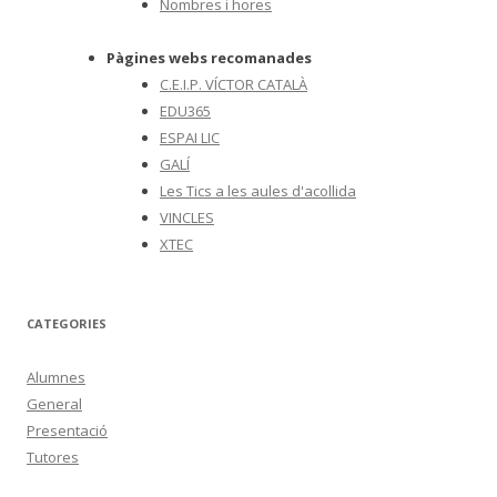
Nombres i hores
Pàgines webs recomanades
C.E.I.P. VÍCTOR CATALÀ
EDU365
ESPAI LIC
GALÍ
Les Tics a les aules d'acollida
VINCLES
XTEC
CATEGORIES
Alumnes
General
Presentació
Tutores