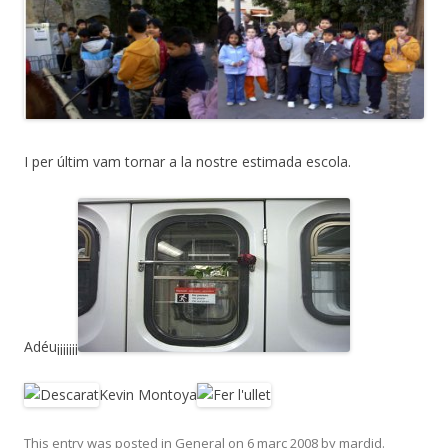
I per últim vam tornar a la nostre estimada escola.
Adéu¡¡¡¡¡¡¡
Kevin Montoya
This entry was posted in
General
on
6 març 2008
by
mardid
.