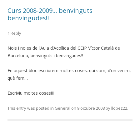
Curs 2008-2009… benvinguts i
benvingudes!!
1 Reply
Nois i noies de l’Aula d’Acollida del CEIP Víctor Català de
Barcelona, benvinguts i benvingudes!!
En aquest bloc escriurem moltes coses: qui som, d’on venim,
què fem…
Escriviu moltes coses!!!
This entry was posted in
General
on
9 octubre 2008
by
llopez22
.