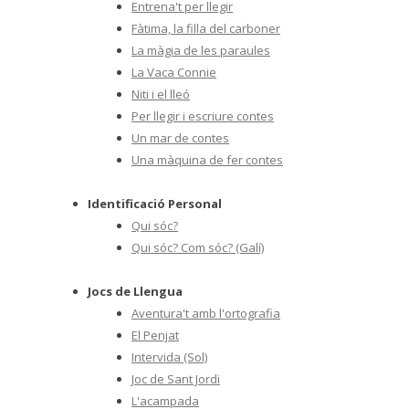
Entrena't per llegir
Fàtima, la filla del carboner
La màgia de les paraules
La Vaca Connie
Niti i el lleó
Per llegir i escriure contes
Un mar de contes
Una màquina de fer contes
Identificació Personal
Qui sóc?
Qui sóc? Com sóc? (Galí)
Jocs de Llengua
Aventura't amb l'ortografia
El Penjat
Intervida (Sol)
Joc de Sant Jordi
L'acampada