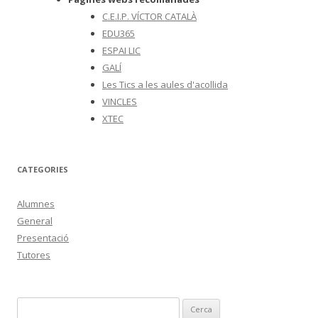
C.E.I.P. VÍCTOR CATALÀ
EDU365
ESPAI LIC
GALÍ
Les Tics a les aules d'acollida
VINCLES
XTEC
CATEGORIES
Alumnes
General
Presentació
Tutores
C