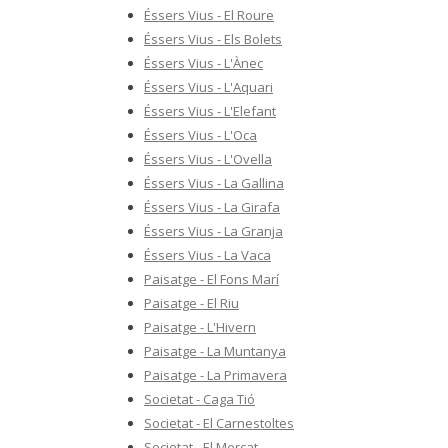
Éssers Vius - El Roure
Éssers Vius - Els Bolets
Éssers Vius - L'Ànec
Éssers Vius - L'Aquari
Éssers Vius - L'Elefant
Éssers Vius - L'Oca
Éssers Vius - L'Ovella
Éssers Vius - La Gallina
Éssers Vius - La Girafa
Éssers Vius - La Granja
Éssers Vius - La Vaca
Paisatge - El Fons Marí
Paisatge - El Riu
Paisatge - L'Hivern
Paisatge - La Muntanya
Paisatge - La Primavera
Societat - Caga Tió
Societat - El Carnestoltes
Societat - El Mercat