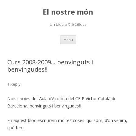
El nostre món
Un bloc a XTECBlocs
Skip
Menu
to
content
Curs 2008-2009… benvinguts i
benvingudes!!
1 Reply
Nois i noies de l’Aula d’Acollida del CEIP Víctor Català de
Barcelona, benvinguts i benvingudes!!
En aquest bloc escriurem moltes coses: qui som, d’on venim,
què fem…