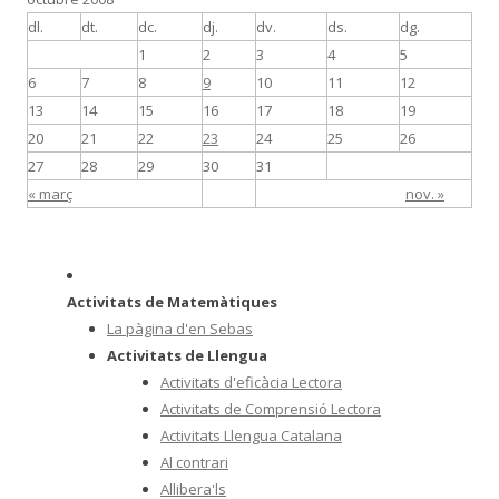
dl.
dt.
dc.
dj.
dv.
ds.
dg.
1
2
3
4
5
6
7
8
9
10
11
12
13
14
15
16
17
18
19
20
21
22
23
24
25
26
27
28
29
30
31
« març
nov. »
Activitats de Matemàtiques
La pàgina d'en Sebas
Activitats de Llengua
Activitats d'eficàcia Lectora
Activitats de Comprensió Lectora
Activitats Llengua Catalana
Al contrari
Allibera'ls