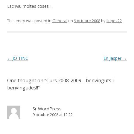
Escriviu moltes coses!!!
This entry was posted in
General
on
9 octubre 2008
by
llopez22
.
Post
←
JO TINC
En Jasper
→
navigation
One thought on “
Curs 2008-2009… benvinguts i
benvingudes!!
”
Sr WordPress
9 octubre 2008 at 12:22