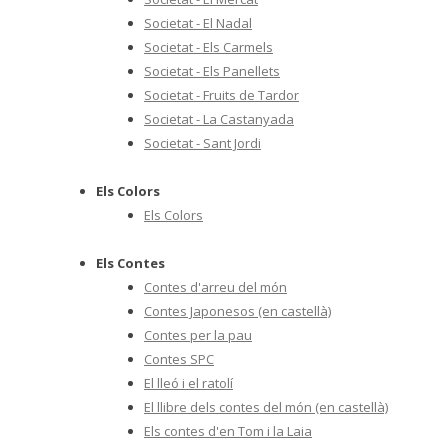
Societat - El Nadal
Societat - Els Carmels
Societat - Els Panellets
Societat - Fruits de Tardor
Societat - La Castanyada
Societat - Sant Jordi
Els Colors
Els Colors
Els Contes
Contes d'arreu del món
Contes Japonesos (en castellà)
Contes per la pau
Contes SPC
El lleó i el ratolí
El llibre dels contes del món (en castellà)
Els contes d'en Tom i la Laia