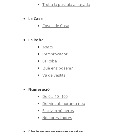
Troba la paraula amagada
La Casa
Coses de Casa
La Roba
Anem
L'emprovador
La Roba
Què ens posem?
Va de vestits
Numeració
De 0 a 10 i 100
Del vint al...noranta-nou
Escrivim números
Nombres i hores
Pàgines webs recomanades