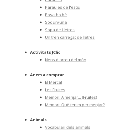
Paraules de l'estiu
Posa-ho bé
Sóc un/una
Sopa de Lletres
Un tren carregat de lletres
Activitats JClic
Nens d'arreu del món
Anem a comprar
El Mercat
Les Fruites
Memori: A menjar... (Fruites)
Memori: Què tenim per menjar?
Animals
Vocabulari dels animals