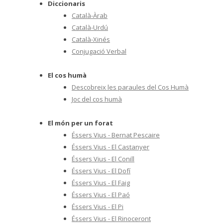
Diccionaris
Català-Àrab
Català-Urdú
Català-Xinés
Conjugació Verbal
El cos humà
Descobreix les paraules del Cos Humà
Joc del cos humà
El món per un forat
Éssers Vius - Bernat Pescaire
Éssers Vius - El Castanyer
Éssers Vius - El Conill
Éssers Vius - El Dofí
Éssers Vius - El Faig
Éssers Vius - El Paó
Éssers Vius - El Pi
Éssers Vius - El Rinoceront