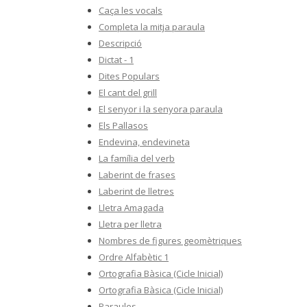
Caça les vocals
Completa la mitja paraula
Descripció
Dictat - 1
Dites Populars
El cant del grill
El senyor i la senyora paraula
Els Pallasos
Endevina, endevineta
La família del verb
Laberint de frases
Laberint de lletres
Lletra Amagada
Lletra per lletra
Nombres de figures geomètriques
Ordre Alfabètic 1
Ortografia Bàsica (Cicle Inicial)
Ortografia Bàsica (Cicle Inicial)
Paraules