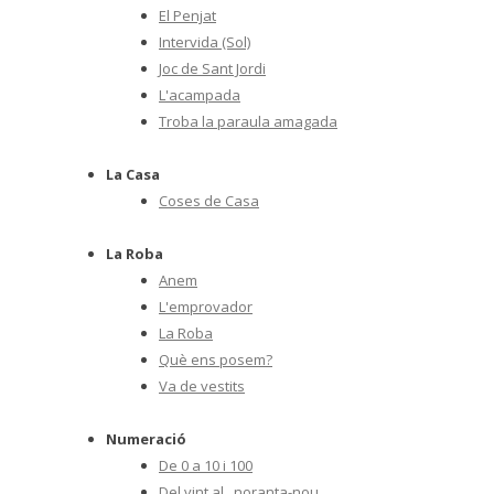
El Penjat
Intervida (Sol)
Joc de Sant Jordi
L'acampada
Troba la paraula amagada
La Casa
Coses de Casa
La Roba
Anem
L'emprovador
La Roba
Què ens posem?
Va de vestits
Numeració
De 0 a 10 i 100
Del vint al...noranta-nou