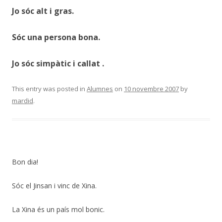
Jo sóc alt i gras.
Sóc una persona bona.
Jo sóc simpàtic i callat .
This entry was posted in
Alumnes
on
10 novembre 2007
by
mardid
.
Bon dia!
Sóc el Jinsan i vinc de Xina.
La Xina és un país mol bonic.