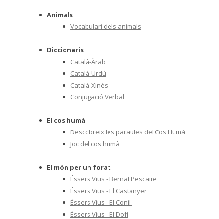
Animals
Vocabulari dels animals
Diccionaris
Català-Àrab
Català-Urdú
Català-Xinés
Conjugació Verbal
El cos humà
Descobreix les paraules del Cos Humà
Joc del cos humà
El món per un forat
Éssers Vius - Bernat Pescaire
Éssers Vius - El Castanyer
Éssers Vius - El Conill
Éssers Vius - El Dofí