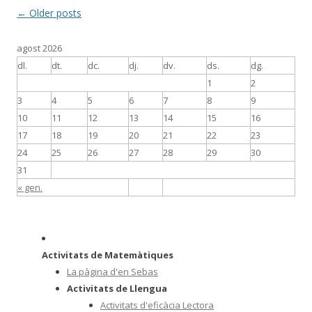
Post
←
Older posts
navigation
agost 2026
dl.
dt.
dc.
dj.
dv.
ds.
dg.
1
2
3
4
5
6
7
8
9
10
11
12
13
14
15
16
17
18
19
20
21
22
23
24
25
26
27
28
29
30
31
« gen.
Activitats de Matemàtiques
La pàgina d'en Sebas
Activitats de Llengua
Activitats d'eficàcia Lectora