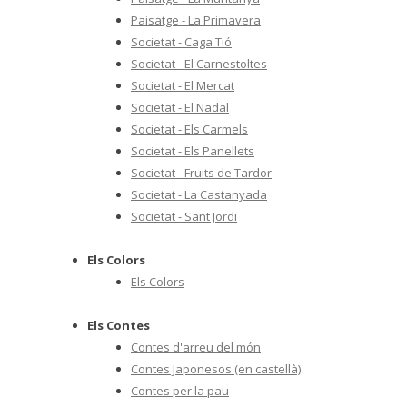
Paisatge - La Primavera
Societat - Caga Tió
Societat - El Carnestoltes
Societat - El Mercat
Societat - El Nadal
Societat - Els Carmels
Societat - Els Panellets
Societat - Fruits de Tardor
Societat - La Castanyada
Societat - Sant Jordi
Els Colors
Els Colors
Els Contes
Contes d'arreu del món
Contes Japonesos (en castellà)
Contes per la pau