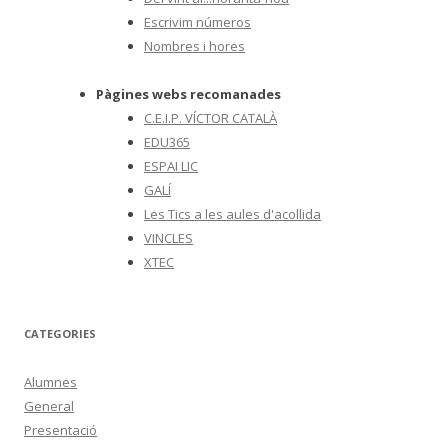
Escrivim números
Nombres i hores
Pàgines webs recomanades
C.E.I.P. VÍCTOR CATALÀ
EDU365
ESPAI LIC
GALÍ
Les Tics a les aules d'acollida
VINCLES
XTEC
CATEGORIES
Alumnes
General
Presentació