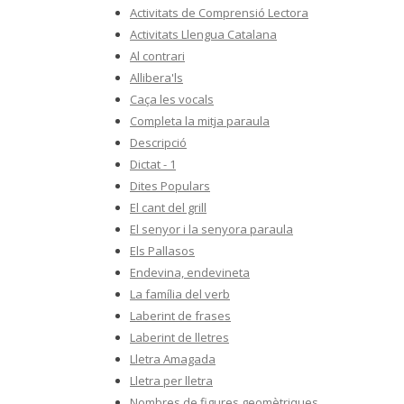
Activitats de Comprensió Lectora
Activitats Llengua Catalana
Al contrari
Allibera'ls
Caça les vocals
Completa la mitja paraula
Descripció
Dictat - 1
Dites Populars
El cant del grill
El senyor i la senyora paraula
Els Pallasos
Endevina, endevineta
La família del verb
Laberint de frases
Laberint de lletres
Lletra Amagada
Lletra per lletra
Nombres de figures geomètriques