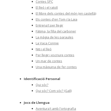
Contes SPC
El lleó i el ratolí
El llibre dels contes del món (en castellà)
Els contes d'en Tom i la Laia
Entrena't per llegir
Fàtima, la filla del carboner
La màgia de les paraules
La Vaca Connie
Niti i el lleó
Per llegir i escriure contes
Un mar de contes
Una màquina de fer contes
Identificació Personal
Qui sóc?
Qui sóc? Com sóc? (Galí)
Jocs de Llengua
Aventura't amb l'ortografia