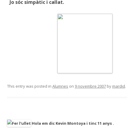
Jo sóc simpàtic i callat.
This entry was posted in
Alumnes
on
9 novembre 2007
by
mardid
.
Hola em dic Kevin Montoya i tinc 11 anys .