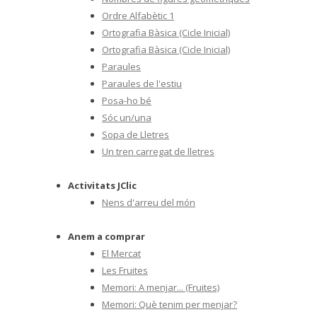
Ordre Alfabètic 1
Ortografia Bàsica (Cicle Inicial)
Ortografia Bàsica (Cicle Inicial)
Paraules
Paraules de l'estiu
Posa-ho bé
Sóc un/una
Sopa de Lletres
Un tren carregat de lletres
Activitats JClic
Nens d'arreu del món
Anem a comprar
El Mercat
Les Fruites
Memori: A menjar... (Fruites)
Memori: Què tenim per menjar?