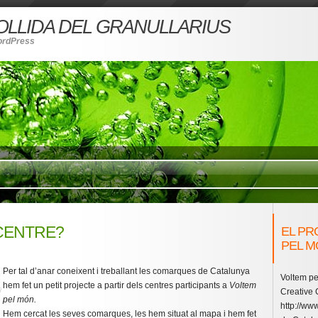
COLLIDA DEL GRANULLARIUS
ordPress
CENTRE?
EL PR
PEL M
Per tal d’anar coneixent i treballant les comarques de Catalunya
Voltem pe
hem fet un petit projecte a partir dels centres participants a
Voltem
Creative
pel món.
http://www
Hem cercat les seves comarques, les hem situat al mapa i hem fet