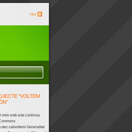
rss
OJECTE “VOLTEM
ÓN”
l món està sota Llicència
 Commons
.xtec.cat/voltem/ Generalitat