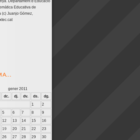
unya. Departament d’Educació
emàtica Educativa de
 (c) Juanjo Gómez,
tec.cat
M A…
gener 2011
dc.
dj.
dv.
ds.
dg.
1
2
5
6
7
8
9
12
13
14
15
16
19
20
21
22
23
26
27
28
29
30