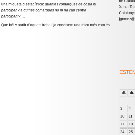
de Catal
una miqueta d’estadística:
quantes comarques de costa hi
Xarxa Tel
participen? a quines comarques no hi ha cap centre
Catalunya
participant?….
jgomez@x
Que bé! A partir d’aquest treball ja coneixem una mica més com és
ESTE
dl.
dt.
3
4
10
11
17
18
24
25