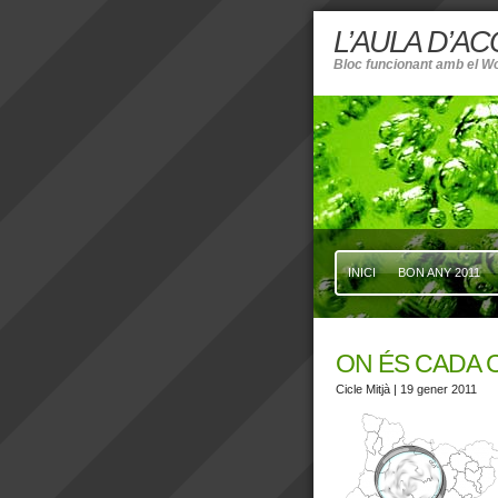
L’AULA D’A
Bloc funcionant amb el W
INICI
BON ANY 2011
ON ÉS CADA 
Cicle Mitjà
| 19 gener 2011