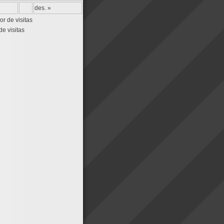
des. »
de visitas