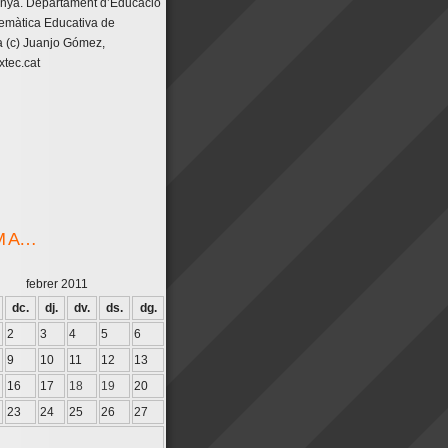
unya. Departament d’Educació
emàtica Educativa de
 (c) Juanjo Gómez,
tec.cat
M A…
febrer 2011
dc.
dj.
dv.
ds.
dg.
2
3
4
5
6
9
10
11
12
13
16
17
18
19
20
23
24
25
26
27