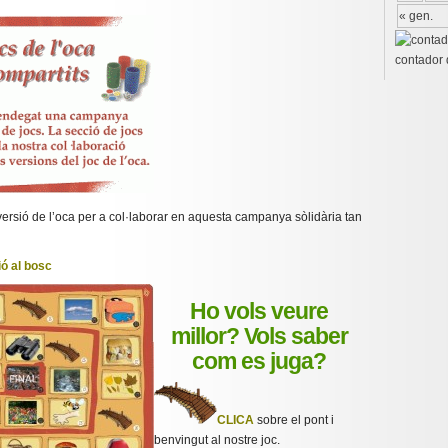
« gen.
contador 
versió de l’oca per a col·laborar en aquesta campanya sòlidària tan
ió al bosc
Ho vols veure
millor? Vols saber
com es juga?
CLICA
sobre el pont i
benvingut al nostre joc.