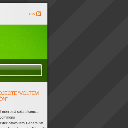
rss
OJECTE “VOLTEM
ÓN”
l món està sota Llicència
 Commons
.xtec.cat/voltem/ Generalitat