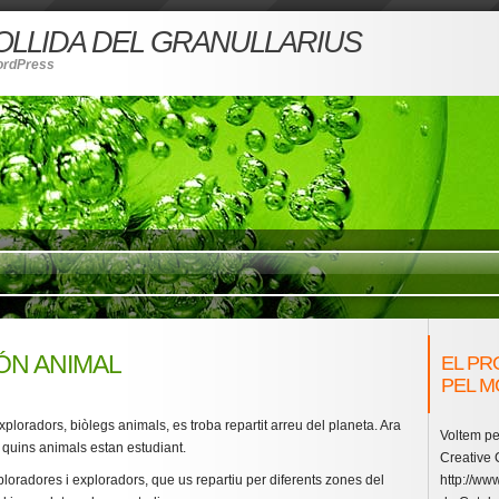
COLLIDA DEL GRANULLARIUS
ordPress
MÓN ANIMAL
EL PR
PEL M
ploradors, biòlegs animals, es troba repartit arreu del planeta. Ara
Voltem pe
 quins animals estan estudiant.
Creative
oradores i exploradors, que us repartiu per diferents zones del
http://www