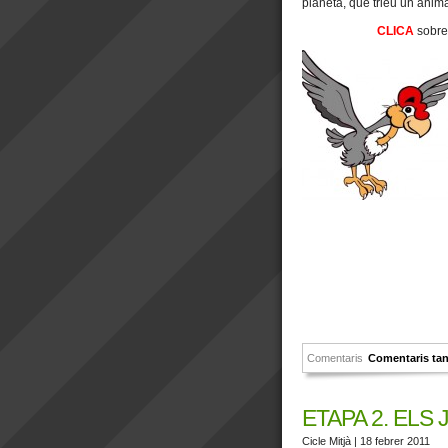
planeta, que trieu un anima
CLICA
sobre
Comentaris
Comentaris ta
ETAPA 2. ELS
Cicle Mitjà
| 18 febrer 2011