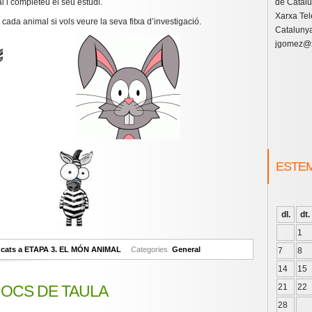
l i completeu el seu estudi.
de Catal
Xarxa Tel
 cada animal si vols veure la seva fitxa d’investigació.
Catalunya
jgomez@x
ESTE
dl.
dt.
1
ncats
a ETAPA 3. EL MÓN ANIMAL
Categories
General
7
8
14
15
 JOCS DE TAULA
21
22
28