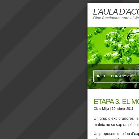
L’AULA D’A
Bloc funcionant amb el W
INICI
BON ANY 2011
ETAPA 3. EL 
Cicle Mitjà
| 19 febrer 2011
Un grup d’exploradores i ex
mateix no se sap on són ni
Us proposem que feu d’expl