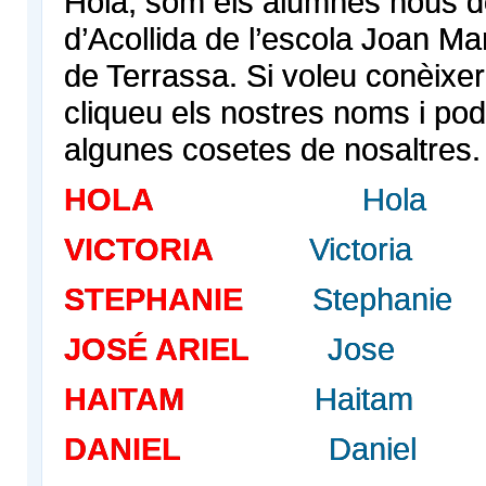
Hola, som els alumnes nous de
d’Acollida de l’escola Joan Ma
de Terrassa. Si voleu conèixe
cliqueu els nostres noms i po
algunes cosetes de nosaltres.
HOLA
Hola
VICTORIA
Victoria
STEPHANIE
Stephanie
JOSÉ ARIEL
Jose
HAITAM
Haitam
DANIEL
Daniel