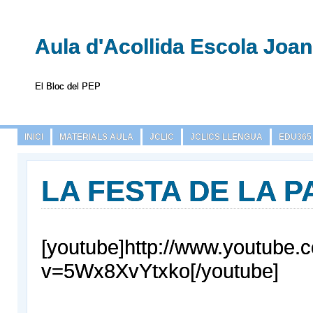
Aula d'Acollida Escola Joa
El Bloc del PEP
INICI
MATERIALS AULA
JCLIC
JCLICS LLENGUA
EDU365
LA FESTA DE LA P
[youtube]http://www.youtube.
v=5Wx8XvYtxko[/youtube]